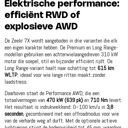
Elektrische performance:
efficiënt RWD of
explosieve AWD
De Zeekr 7X wordt aangeboden in drie varianten die elk
een eigen karakter hebben. De Premium en Long Range-
modellen gebruiken een achterwielaangedreven 310 kW
motor die soepel, stil en bijzonder efficiënt rijdt. De
Long Range-variant haalt naar schatting tot
615 km
WLTP
, ideaal voor wie lange ritten maakt zonder
laadstress.
Daarboven staat de Performance AWD, die een
totaalvermogen van
470 kW (639 pk)
en
710 Nm
levert.
Het resultaat is indrukwekkend: 0–100 km/u in
3,8
seconden
, gecombineerd met een offroadmodus voor wie
van de verharde weg af durft. Met de optionele actieve
luchtvering stijgt de bodemvrijheid tot 45 mm, waardoor