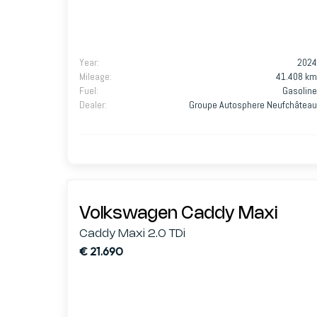
Year
:
2024
Mileage
:
41.408 km
Fuel
:
Gasoline
Dealer
:
Groupe Autosphere Neufchâteau
Volkswagen Caddy Maxi
Caddy Maxi 2.0 TDi
€ 21.690