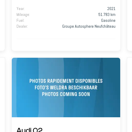
Year
:
2021
Mileage
:
51.783 km
Fuel
:
Gasoline
Dealer
:
Groupe Autosphere Neufchâteau
Audi Q2