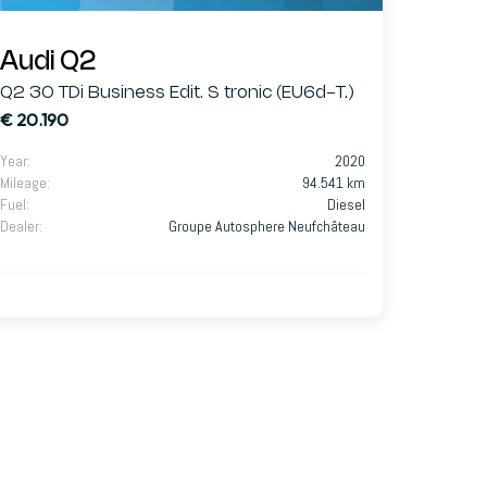
Audi Q2
Q2 30 TDi Business Edit. S tronic (EU6d-T.)
€ 20.190
Year
:
2020
Mileage
:
94.541 km
Fuel
:
Diesel
Dealer
:
Groupe Autosphere Neufchâteau