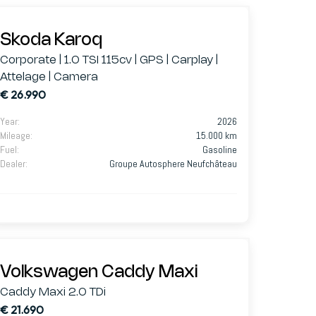
Skoda Karoq
Corporate | 1.0 TSI 115cv | GPS | Carplay |
Attelage | Camera
€ 26.990
Year
:
2026
Mileage
:
15.000 km
Fuel
:
Gasoline
Dealer
:
Groupe Autosphere Neufchâteau
Volkswagen Caddy Maxi
Caddy Maxi 2.0 TDi
€ 21.690