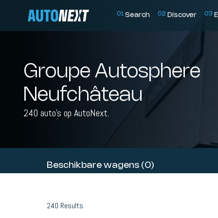
0
1
0
2
0
3
Search
Discover
E
Groupe Autosphere
Neufchâteau
240 auto's op AutoNext.
Beschikbare wagens (0)
240
Results