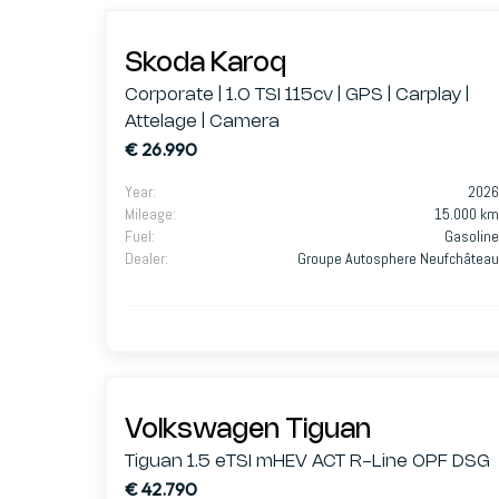
Skoda Karoq
Corporate | 1.0 TSI 115cv | GPS | Carplay |
Attelage | Camera
€ 26.990
Year
:
2026
Mileage
:
15.000 km
Fuel
:
Gasoline
Dealer
:
Groupe Autosphere Neufchâteau
Volkswagen Tiguan
Tiguan 1.5 eTSI mHEV ACT R-Line OPF DSG
€ 42.790