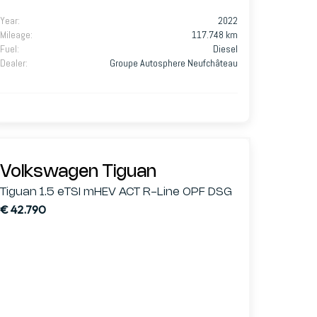
Year
:
2022
Mileage
:
117.748 km
Fuel
:
Diesel
Dealer
:
Groupe Autosphere Neufchâteau
Volkswagen Tiguan
Tiguan 1.5 eTSI mHEV ACT R-Line OPF DSG
€ 42.790