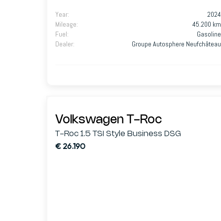
Year
:
2024
Mileage
:
45.200 km
Fuel
:
Gasoline
Dealer
:
Groupe Autosphere Neufchâteau
Volkswagen T-Roc
T-Roc 1.5 TSI Style Business DSG
€ 26.190