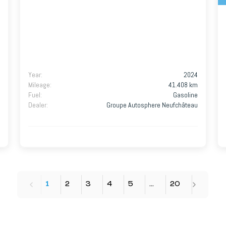
Year
:
2024
Mileage
:
41.408 km
Fuel
:
Gasoline
Dealer
:
Groupe Autosphere Neufchâteau
1
2
3
4
5
…
20