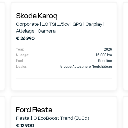
Skoda Karoq
Corporate | 1.0 TSI 115cv | GPS | Carplay |
Attelage | Camera
€ 26.990
Year
:
2026
Mileage
:
15.000 km
Fuel
:
Gasoline
Dealer
:
Groupe Autosphere Neufchâteau
Ford Fiesta
Fiesta 1.0 EcoBoost Trend (EU6d)
€ 12.900