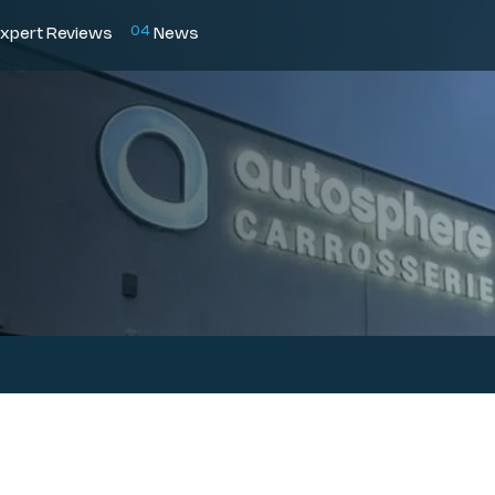
0
4
xpert Reviews
News