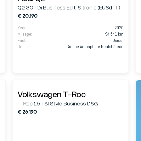
Q2 30 TDi Business Edit. S tronic (EU6d-T.)
€ 20.190
Year
:
2020
Mileage
:
94.541 km
Fuel
:
Diesel
Dealer
:
Groupe Autosphere Neufchâteau
Volkswagen T-Roc
T-Roc 1.5 TSI Style Business DSG
€ 26.190