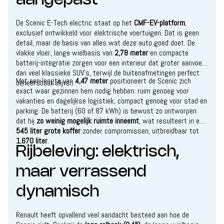
aangepast
De Scenic E-Tech electric staat op het
CMF-EV-platform
,
exclusief ontwikkeld voor elektrische voertuigen. Dat is geen
detail, maar de basis van alles wat deze auto goed doet. De
vlakke vloer, lange wielbasis van
2,78 meter
en compacte
batterij-integratie zorgen voor een interieur dat groter aanvoelt
dan veel klassieke SUV’s, terwijl de buitenafmetingen perfect
Met een lengte van
4,47 meter
positioneert de Scenic zich
beheersbaar blijven.
exact waar gezinnen hem nodig hebben: ruim genoeg voor
vakanties en dagelijkse logistiek, compact genoeg voor stad en
parking. De batterij (60 of 87 kWh) is bewust zo ontworpen
dat hij
zo weinig mogelijk ruimte inneemt
, wat resulteert in een
545 liter grote koffer
zonder compromissen, uitbreidbaar tot
1.670 liter
.
Rijbeleving: elektrisch,
maar verrassend
dynamisch
Renault heeft opvallend veel aandacht besteed aan hoe de