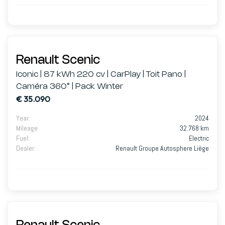
Renault Scenic
Iconic | 87 kWh 220 cv | CarPlay | Toit Pano |
Caméra 360° | Pack Winter
€ 35.090
Year
:
2024
Mileage
:
32.768 km
Fuel
:
Electric
Dealer
:
Renault Groupe Autosphere Liège