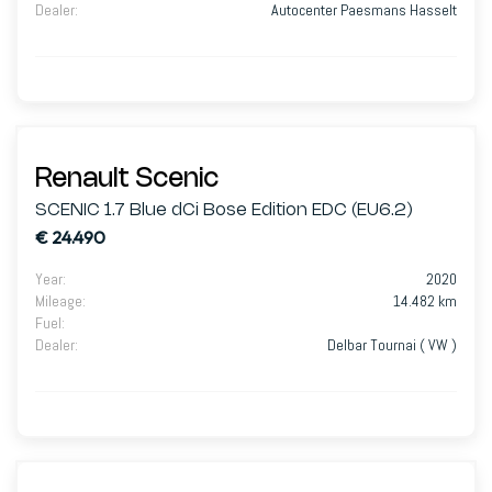
Dealer
:
Autocenter Paesmans Hasselt
Renault Scenic
SCENIC 1.7 Blue dCi Bose Edition EDC (EU6.2)
€ 24.490
Year
:
2020
Mileage
:
14.482 km
Fuel
:
Dealer
:
Delbar Tournai ( VW )