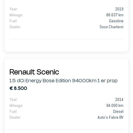
Year
:
2019
Mileage
:
86.637 km
Fuel
:
Gasoline
Dealer
:
Soco Charleroi
Renault Scenic
1.5 dCi Energy Bose Edition 94000km 1 er prop
€ 8.500
Year
:
2014
Mileage
:
94.000 km
Fuel
:
Diesel
Dealer
:
Auto's Fabre BV