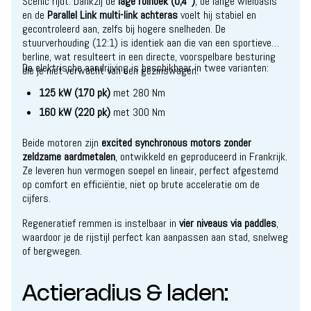
Scenic rijdt. Dankzij de
lage rolhoek (0,4°)
, de lange wielbasis
en de
Parallel Link multi-link achteras
voelt hij stabiel en
gecontroleerd aan, zelfs bij hogere snelheden. De
stuurverhouding (12:1) is identiek aan die van een sportieve
berline, wat resulteert in een directe, voorspelbare besturing
De elektrische aandrijving is beschikbaar in twee varianten:
die je niet verwacht van een gezinswagen.
125 kW (170 pk)
met 280 Nm
160 kW (220 pk)
met 300 Nm
Beide motoren zijn
excited synchronous motors zonder
zeldzame aardmetalen
, ontwikkeld en geproduceerd in Frankrijk.
Ze leveren hun vermogen soepel en lineair, perfect afgestemd
op comfort en efficiëntie, niet op brute acceleratie om de
cijfers.
Regeneratief remmen is instelbaar in
vier niveaus via paddles
,
waardoor je de rijstijl perfect kan aanpassen aan stad, snelweg
of bergwegen.
Actieradius & laden: