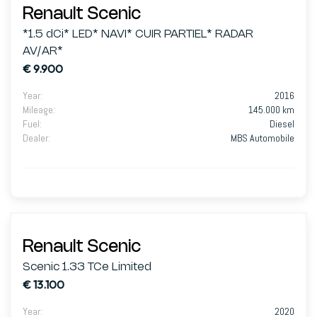
Renault Scenic
*1.5 dCi* LED* NAVI* CUIR PARTIEL* RADAR
AV/AR*
€ 9.900
Year
:
2016
Mileage
:
145.000 km
Fuel
:
Diesel
Dealer
:
MBS Automobile
Renault Scenic
Scenic 1.33 TCe Limited
€ 13.100
Year
:
2020