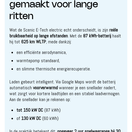
gemaakt voor lange
ritten
Wat de Scenic E-Tech electric echt onderscheidt, is zijn
reële
bruikbaarheid op lange afstanden
. Met de
87 kWh-batterij
haalt
hij tot
625 km WLTP
, mede dankzij:
een efficiënte aerodynamica,
warmtepomp standaard,
en slimme thermische energierecuperatie.
Laden gebeurt intelligent. Via Google Maps wordt de batterij
automatisch
voorverwarmd
wanneer je een snellader nadert,
wat zorgt voor kortere laadtijden en een stabiel laadvermogen.
Aan de snellader kan je rekenen op:
tot 150 kW DC
(87 kWh)
of
130 kW DC
(60 kWh)
In de praktijk betekent dit:
ongeveer 2 uur snelwegrange bij 30