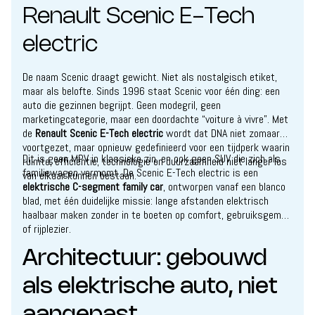
Renault Scenic E-Tech
electric
De naam Scenic draagt gewicht. Niet als nostalgisch etiket,
maar als belofte. Sinds 1996 staat Scenic voor één ding: een
auto die gezinnen begrijpt. Geen modegril, geen
marketingcategorie, maar een doordachte “voiture à vivre”. Met
de
Renault Scenic E-Tech electric
wordt dat DNA niet zomaar
voortgezet, maar opnieuw gedefinieerd voor een tijdperk waarin
Dit is geen MPV in klassieke zin, en ook geen SUV die zich als
ruimte, efficiëntie, technologie en duurzaamheid niet langer los
familiewagen vermomt. De Scenic E-Tech electric is een
van elkaar kunnen bestaan.
elektrische C-segment family car
, ontworpen vanaf een blanco
blad, met één duidelijke missie: lange afstanden elektrisch
haalbaar maken zonder in te boeten op comfort, gebruiksgemak
of rijplezier.
Architectuur: gebouwd
als elektrische auto, niet