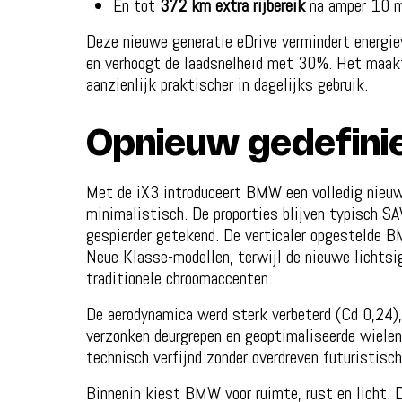
En tot
372 km extra rijbereik
na amper 10 mi
Deze nieuwe generatie eDrive vermindert energ
en verhoogt de laadsnelheid met 30%. Het maakt 
aanzienlijk praktischer in dagelijks gebruik.
Opnieuw gedefini
Met de iX3 introduceert BMW een volledig nieuw
minimalistisch. De proporties blijven typisch SAV
gespierder getekend. De verticaler opgestelde B
Neue Klasse-modellen, terwijl de nieuwe lichtsi
traditionele chroomaccenten.
De aerodynamica werd sterk verbeterd (Cd 0,24),
verzonken deurgrepen en geoptimaliseerde wielen
technisch verfijnd zonder overdreven futuristisch
Binnenin kiest BMW voor ruimte, rust en licht. 