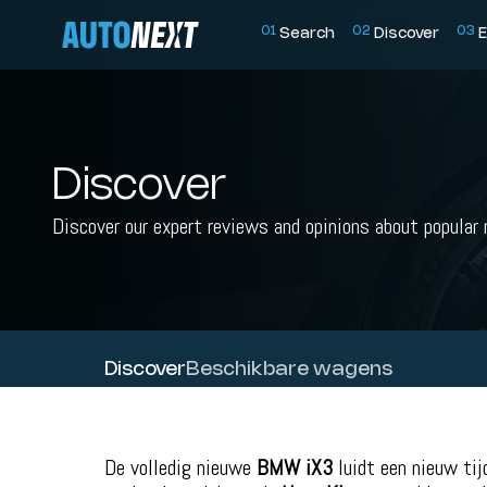
0
1
0
2
0
3
Search
Discover
E
Discover
Discover our expert reviews and opinions about popular
Discover
Beschikbare wagens
De volledig nieuwe
BMW iX3
luidt een nieuw tij