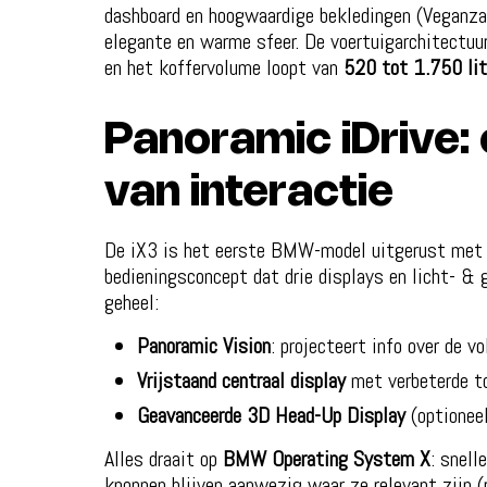
dashboard en hoogwaardige bekledingen (Veganza
elegante en warme sfeer. De voertuigarchitectuur 
en het koffervolume loopt van
520 tot 1.750 lit
Panoramic iDrive:
van interactie
De iX3 is het eerste BMW-model uitgerust me
bedieningsconcept dat drie displays en licht- &
geheel:
Panoramic Vision
: projecteert info over de v
Vrijstaand centraal display
met verbeterde to
Geavanceerde 3D Head-Up Display
(optionee
Alles draait op
BMW Operating System X
: snell
knoppen blijven aanwezig waar ze relevant zijn (r