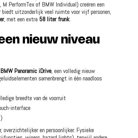
, M PerformTex of BMW Individual) creëren een
biedt uitzonderlijk veel ruimte voor vijf personen,
er
, met een extra
58 liter frunk
.
 een nieuw niveau
t
BMW Panoramic iDrive
, een volledig nieuw
 geluidselementen samenbrengt in één naadloos
olledige breedte van de voorruit
uch-interface
l)
er, overzichtelijker en persoonlijker. Fysieke
ijfuncties, wipers, hazard lights), terwijl andere