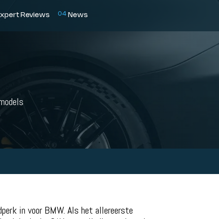
0
4
xpert Reviews
News
 models
dperk in voor BMW. Als het allereerste