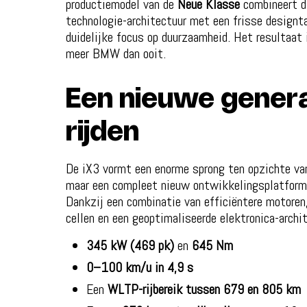
productiemodel van de
Neue Klasse
combineert di
technologie-architectuur met een frisse designta
duidelijke focus op duurzaamheid. Het resultaat
meer BMW dan ooit.
Een nieuwe genera
rijden
De iX3 vormt een enorme sprong ten opzichte van
maar een compleet nieuw ontwikkelingsplatfor
Dankzij een combinatie van efficiëntere motoren
cellen en een geoptimaliseerde elektronica-archit
345 kW (469 pk)
en
645 Nm
0–100 km/u in 4,9 s
Een
WLTP-rijbereik tussen 679 en 805 km