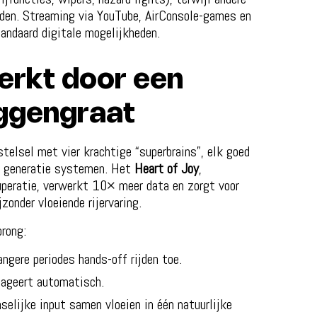
orden. Streaming via YouTube, AirConsole-games en
andaard digitale mogelijkheden.
erkt door een
uggengraat
telsel met vier krachtige “superbrains”, elk goed
ge generatie systemen. Het
Heart of Joy
,
cuperatie, verwerkt 10× meer data en zorgt voor
zonder vloeiende rijervaring.
rong:
angere periodes hands-off rijden toe.
eageert automatisch.
elijke input samen vloeien in één natuurlijke