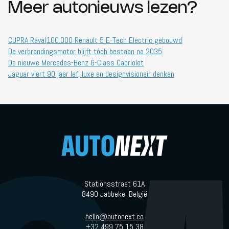
Meer autonieuws lezen?
CUPRA Raval
100.000 Renault 5 E-Tech Electric gebouwd
De verbrandingsmotor blijft tóch bestaan na 2035
De nieuwe Mercedes-Benz G-Class Cabriolet
Jaguar viert 90 jaar lef, luxe en designvisionair denken
Stationsstraat 61A
8490 Jabbeke, België
hello@autonext.co
+32 499 75 15 38