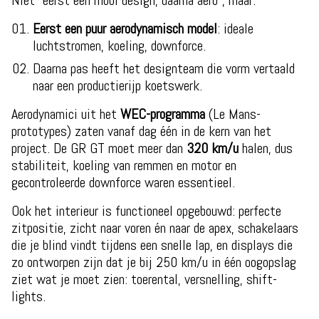
Niet “eerst een mooi design, daarna aero”, maar:
Eerst een puur aerodynamisch model
: ideale
luchtstromen, koeling, downforce.
Daarna pas heeft het designteam die vorm vertaald
naar een productierijp koetswerk.
Aerodynamici uit het
WEC-programma
(Le Mans-
prototypes) zaten vanaf dag één in de kern van het
project. De GR GT moet meer dan
320 km/u
halen, dus
stabiliteit, koeling van remmen en motor en
gecontroleerde downforce waren essentieel.
Ook het interieur is functioneel opgebouwd: perfecte
zitpositie, zicht naar voren én naar de apex, schakelaars
die je blind vindt tijdens een snelle lap, en displays die
zo ontworpen zijn dat je bij 250 km/u in één oogopslag
ziet wat je moet zien: toerental, versnelling, shift-
lights.