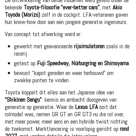
De ontwikkeling van beide modellen werd geleid onder de
bekende
Toyota-filosofie “ever-better cars”
, met
Akio
Toyoda (Morizo)
zelf in de cockpit. LFA-veteranen gaven
hun know-how door aan een jongere generatie ingenieurs.
Van concept tot afwerking werd er:
gewerkt met geavanceerde
rijsimulatoren
zoals in de
racerij
getest op
Fuji Speedway, Nürburgring en Shimoyama
bewust “kapot gereden en weer herbouwd” om
zwakke punten te vinden
Toyota koppelt dit alles aan het Japanse idee van
“Shikinen Sengu”
: kennis en ambacht doorgeven van
generatie op generatie. Waar de
Lexus LFA
ooit dat
rolmodel was, nemen GR GT en GR GT3 nu die rol over,
met meer power, meer aero en een hybride twist richting
de toekomst. Marktlancering is voorlopig gericht op
rond