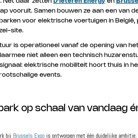
 Net daar zetten
D’Ieteren Energy
en
Brusse
stap vooruit. Samen bouwen ze aan een van d
parken voor elektrische voertuigen in België, 
el-site.
tuur is operationeel vanaf de opening van he
 daarmee niet alleen een technisch huzarenst
ignaal: elektrische mobiliteit hoort thuis in he
grootschalige events.
park op schaal van vandaag é
rk bij
Brussels Expo
is ontworpen met één duidelijke ambitie