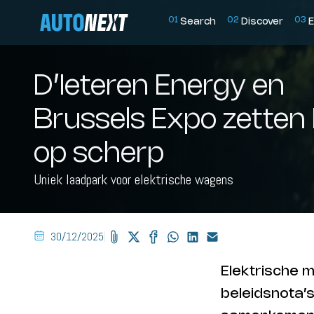
0
1
0
2
0
3
Search
Discover
E
D’Ieteren Energy en
Brussels Expo zetten 
op scherp
Uniek laadpark voor elektrische wagens
30/12/2025
Elektrische mo
beleidsnota’