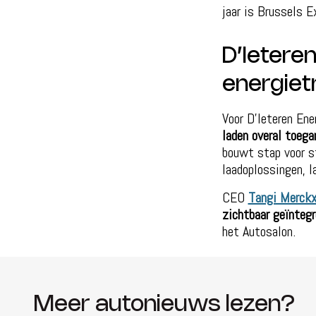
jaar is Brussels E
D’Ieteren
energietr
Voor D’Ieteren Ene
laden overal toeg
bouwt stap voor st
laadoplossingen, l
CEO
Tangi Merck
zichtbaar geïntegr
het Autosalon.
Meer autonieuws lezen?