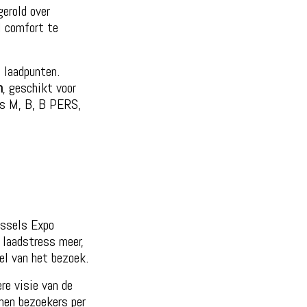
erold over
l comfort te
e laadpunten.
n
, geschikt voor
gs M, B, B PERS,
ussels Expo
 laadstress meer,
el van het bezoek.
re visie van de
nen bezoekers per