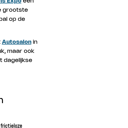
ls Expo
een
e grootste
pal op de
t
Autosalon
in
uk, maar ook
t dagelijkse
n
:
frictieloze