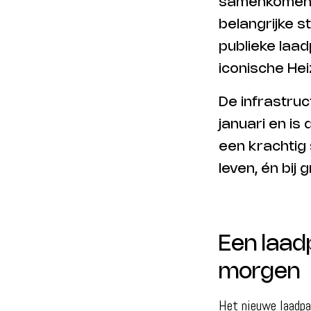
samenkomen.
belangrijke 
publieke laad
iconische Heiz
De infrastruc
januari en is
een krachtig s
leven, én bij 
Een laad
morgen
Het nieuwe laadpa