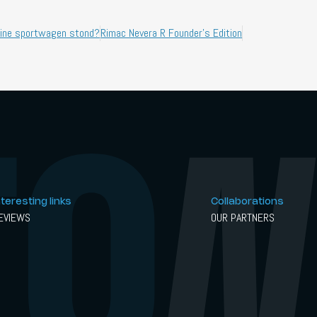
ngine sportwagen stond?
Rimac Nevera R Founder’s Edition
nteresting links
Collaborations
EVIEWS
OUR PARTNERS