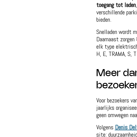
toegang tot laden
verschillende park
bieden.
Snelladen wordt m
Daarnaast zorgen
elk type elektris
H, E, TRAMA, S, T
Meer dan
bezoeker
Voor bezoekers va
jaarlijks organise
geen omwegen naar
Volgens
Denis Del
site: duurzaamhei