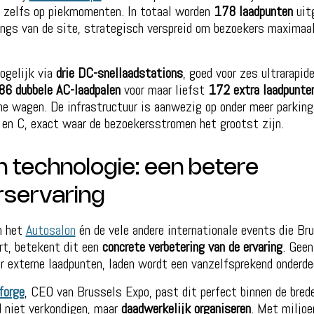
, zelfs op piekmomenten. In totaal worden
178 laadpunten
uitg
ings van de site, strategisch verspreid om bezoekers maximaa
ogelijk via
drie DC-snellaadstations
, goed voor zes ultrarapid
86 dubbele AC-laadpalen
voor maar liefst
172 extra laadpunte
che wagen. De infrastructuur is aanwezig op onder meer parkin
 en C, exact waar de bezoekersstromen het grootst zijn.
 technologie: een betere
servaring
n het
Autosalon
én de vele andere internationale events die Br
ert, betekent dit een
concrete verbetering van de ervaring
. Geen
 externe laadpunten, laden wordt een vanzelfsprekend onderde
forge
, CEO van Brussels Expo, past dit perfect binnen de brede
d niet verkondigen, maar
daadwerkelijk organiseren
. Met miljoe