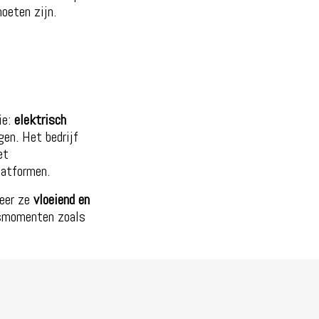
oeten zijn.
ie:
elektrisch
en. Het bedrijf
et
latformen.
neer ze
vloeiend en
ksmomenten zoals