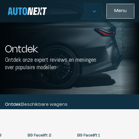
Menu
Ontdek
Ontdek onze expert reviews en meningen
over populaire modellen
Ontdek
Beschikbare wagens
 3
B9 Facelift 2
B9 Facelift 1