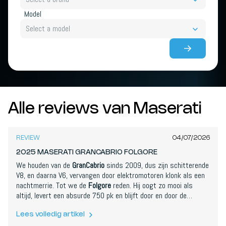
Model
Select a model
Alle reviews van Maserati
7,9
/
10
REVIEW
04/07/2026
2025 MASERATI GRANCABRIO FOLGORE
We houden van de
GranCabrio
sinds 2009, dus zijn schitterende
V8, en daarna V6, vervangen door elektromotoren klonk als een
nachtmerrie. Tot we de
Folgore
reden. Hij oogt zo mooi als
altijd, levert een absurde 750 pk en blijft door en door de
verfijnde, elegante grand tourer. De koffer is piepklein en de
8,2
actieradius kort voor een GT, en het gewicht vlakt het rijgedrag
/
10
Lees volledig artikel
af, maar als prachtige manier om met het dak open te reizen,