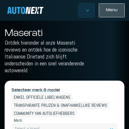
Menu
Maserati
Ontdek hieronder al onze Maserati
reviews en ontdek hoe de iconische
Italiaanse Drietand zich blijft
onderscheiden in een snel veranderende
autowereld.
Selecteer merk & model
ENKEL OFFICIËLE LABELWAGENS
TRANSPARANTE PRIJZEN & ONAFHANKELIJKE REVIEWS
COMMUNITY VAN AUTOLIEFHEBBERS
Merk
Select a brand