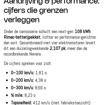
Aandrijving & performance:
cijfers die grenzen
verleggen
Onder de carrosserie schuilt een next-gen
108 kWh
Rimac-batterijpakket
, lichter en performance-gerichter
dan ooit. Gecombineerd met vier elektromotoren levert
dit een duizelingwekkende
2.107 pk
, meer dan de
recordbrekende Nevera.
De cijfers spreken voor zich:
0–100 km/u:
1,81 s
0–200 km/u:
4,38 s
0–300 km/u:
8,66 s
¼ mile:
8,23 s
Topsnelheid:
412 km/u (met fabriekstoezicht)