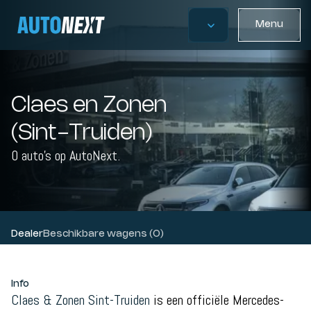
Menu
Claes en Zonen
(Sint-Truiden)
0 auto's op AutoNext.
Dealer
Beschikbare wagens (0)
Info
Claes & Zonen Sint-Truiden
is een officiële Mercedes-