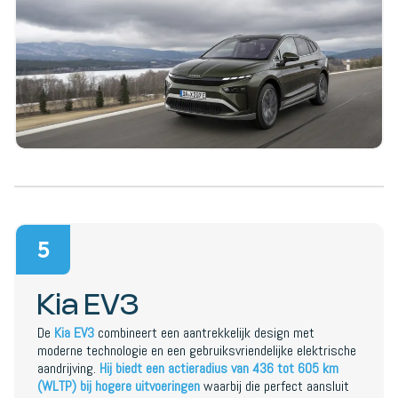
5
Kia EV3
De
Kia EV3
combineert een aantrekkelijk design met
moderne technologie en een gebruiksvriendelijke elektrische
aandrijving.
Hij biedt een actieradius van 436 tot 605 km
(WLTP) bij hogere uitvoeringen
waarbij die perfect aansluit