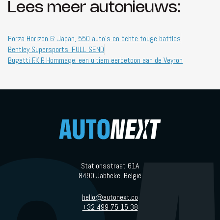
Lees meer autonieuws:
Forza Horizon 6: Japan, 550 auto's en échte touge battles
Bentley Supersports: FULL SEND
Bugatti F.K.P. Hommage: een ultiem eerbetoon aan de Veyron
Stationsstraat 61A
8490 Jabbeke, België
hello@autonext.co
+32 499 75 15 38