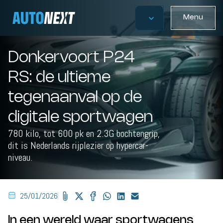
Menu
Donkervoort P24
RS: de ultieme
tegenaanval op de
digitale sportwagen
780 kilo, tot 600 pk en 2.3G bochtengrip,
dit is Nederlands rijplezier op hypercar-
niveau.
25/01/2026
In een wereld waar sportwagens