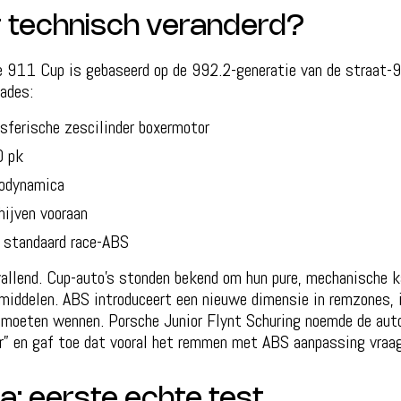
r technisch veranderd?
 911 Cup is gebaseerd op de 992.2-generatie van de straat-
ades:
sferische zescilinder boxermotor
 pk
rodynamica
hijven vooraan
t standaard race-ABS
allend. Cup-auto’s stonden bekend om hun pure, mechanische k
pmiddelen. ABS introduceert een nieuwe dimensie in remzones, 
n moeten wennen. Porsche Junior Flynt Schuring noemde de auto
er” en gaf toe dat vooral het remmen met ABS aanpassing vraag
a: eerste echte test