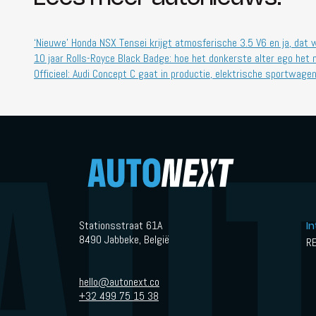
‘Nieuwe’ Honda NSX Tensei krijgt atmosferische 3.5 V6 en ja, dat w
10 jaar Rolls-Royce Black Badge: hoe het donkerste alter ego het 
Officieel: Audi Concept C gaat in productie, elektrische sportwage
Stationsstraat 61A
I
8490 Jabbeke, België
R
hello@autonext.co
+32 499 75 15 38