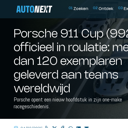
0
1
0
2
0
3
Zoeken
Ontdek
E
Porsche 911 Cup (99
officieel in roulatie: m
dan 120 exemplaren
geleverd aan teams
wereldwijd
Porsche opent een nieuw hoofdstuk in zijn one-make
racegeschiedenis.