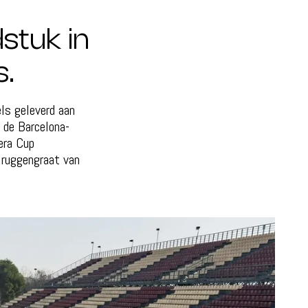
stuk in
s.
ls geleverd aan
 de Barcelona-
era Cup
 ruggengraat van