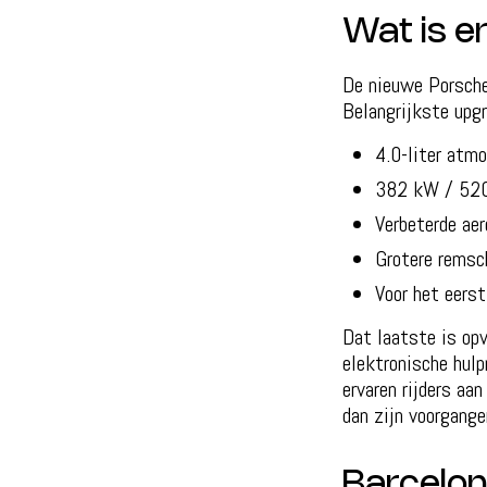
Wat is e
De nieuwe Porsche
Belangrijkste upgr
4.0-liter atmo
382 kW / 520
Verbeterde ae
Grotere remsc
Voor het eers
Dat laatste is opv
elektronische hul
ervaren rijders aa
dan zijn voorgang
Barcelon