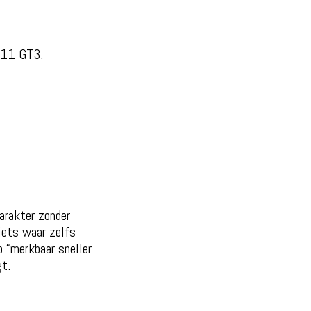
911 GT3.
arakter zonder
iets waar zelfs
 “merkbaar sneller
t.