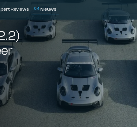
0
4
xpert Reviews
Nieuws
2.2)
eer