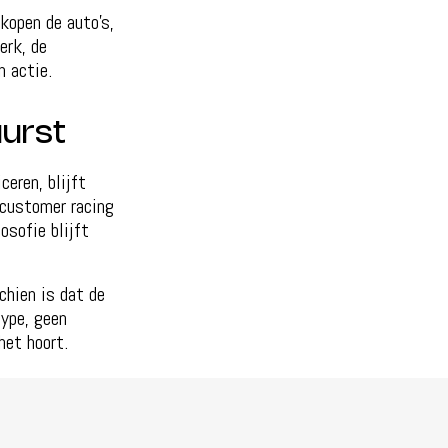
kopen de auto’s,
erk, de
n actie.
uurst
eren, blijft
 customer racing
osofie blijft
chien is dat de
ype, geen
het hoort.