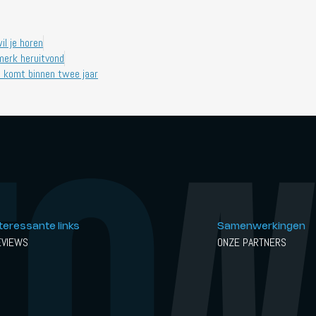
il je horen
merk heruitvond
n komt binnen twee jaar
nteressante links
Samenwerkingen
EVIEWS
ONZE PARTNERS