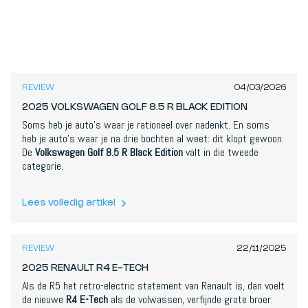
8,6
/
10
REVIEW
04/03/2026
2025 VOLKSWAGEN GOLF 8.5 R BLACK EDITION
Soms heb je auto’s waar je rationeel over nadenkt. En soms
heb je auto’s waar je na drie bochten al weet: dit klopt gewoon.
De
Volkswagen Golf 8.5 R Black Edition
valt in die tweede
categorie.
Lees volledig artikel
8,5
/
10
REVIEW
22/11/2025
2025 RENAULT R4 E-TECH
Als de R5 het retro-electric statement van Renault is, dan voelt
de nieuwe
R4 E-Tech
als de volwassen, verfijnde grote broer.