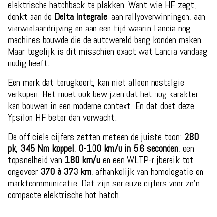
elektrische hatchback te plakken. Want wie HF zegt,
denkt aan de
Delta Integrale
, aan rallyoverwinningen, aan
vierwielaandrijving en aan een tijd waarin Lancia nog
machines bouwde die de autowereld bang konden maken.
Maar tegelijk is dit misschien exact wat Lancia vandaag
nodig heeft.
Een merk dat terugkeert, kan niet alleen nostalgie
verkopen. Het moet ook bewijzen dat het nog karakter
kan bouwen in een moderne context. En dat doet deze
Ypsilon HF beter dan verwacht.
De officiële cijfers zetten meteen de juiste toon:
280
pk
,
345 Nm koppel
,
0-100 km/u in 5,6 seconden
, een
topsnelheid van
180 km/u
en een WLTP-rijbereik tot
ongeveer
370 à 373 km
, afhankelijk van homologatie en
marktcommunicatie. Dat zijn serieuze cijfers voor zo’n
compacte elektrische hot hatch.