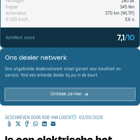
Vermogen
280 pk
Koppel
345 Nm
Actieradius
370 km (WLTP)
0-100 km/h
5,6 s
7,1
/10
AutoNext score
Ons dealer netwerk
Ons uitgebreide dealernetwerk staat garant voor kwaliteit en
service. Vind een erkende dealer bij jou in de buurt.
Ontdek ze hier
GESCHREVEN DOOR ROB VAN LOOCK
03/05/2026