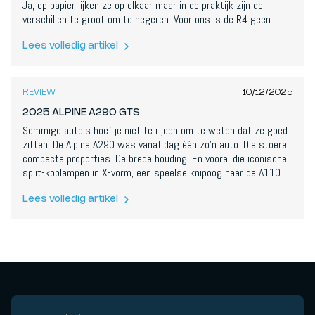
Ja, op papier lijken ze op elkaar maar in de praktijk zijn de
verschillen te groot om te negeren. Voor ons is de R4 geen
betere R5. Maar hij is misschien wel de
meest complete
van
beide. En meer nog: een serieuze kanshebber voor Car of the
Lees volledig artikel
7,7
/
10
Year 2026.
REVIEW
10/12/2025
2025 ALPINE A290 GTS
Sommige auto’s hoef je niet te rijden om te weten dat ze goed
zitten. De Alpine A290 was vanaf dag één zo’n auto. Die stoere,
compacte proporties. De brede houding. En vooral die iconische
split-koplampen in X-vorm, een speelse knipoog naar de A110
en tegelijk een duidelijke boodschap: dit is een Alpine, niet
zomaar een Renault in een ander jasje.
Lees volledig artikel