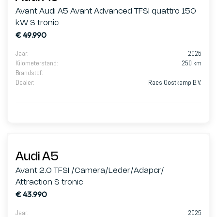
Avant Audi A5 Avant Advanced TFSI quattro 150
kW S tronic
€ 49.990
Jaar
:
2025
Kilometerstand
:
250 km
Brandstof
:
Dealer
:
Raes Oostkamp B.V.
Audi A5
Avant 2.0 TFSI /Camera/Leder/Adapcr/
Attraction S tronic
€ 43.990
Jaar
:
2025