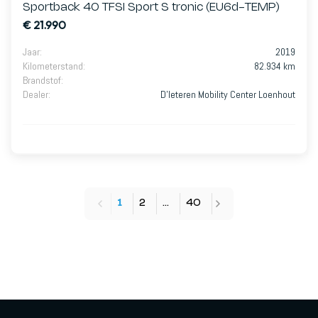
Sportback 40 TFSI Sport S tronic (EU6d-TEMP)
€ 21.990
Jaar
:
2019
Kilometerstand
:
82.934 km
Brandstof
:
Dealer
:
D’Ieteren Mobility Center Loenhout
1
2
…
40