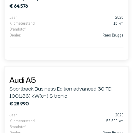
€ 64.576
Jaar
:
2025
Kilometerstand
:
15 km
Brandstof
:
Dealer
:
Raes Brugge
Audi A5
Sportback Business Edition advanced 30 TDI
100(136) kW(ch) S tronic
€ 28.990
Jaar
:
2020
Kilometerstand
:
56.800 km
Brandstof
:
Dealer
:
Raes Brugge