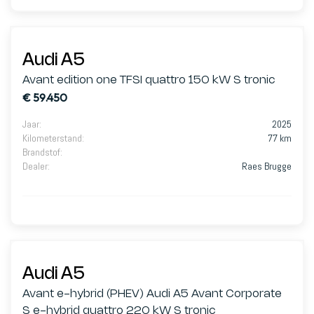
Audi A5
Avant edition one TFSI quattro 150 kW S tronic
€ 59.450
Jaar
:
2025
Kilometerstand
:
77 km
Brandstof
:
Dealer
:
Raes Brugge
Audi A5
Avant e-hybrid (PHEV) Audi A5 Avant Corporate
S e-hybrid quattro 220 kW S tronic