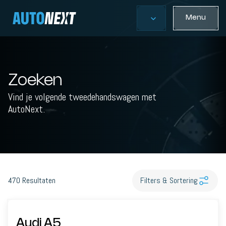
Menu
Zoeken
Vind je volgende tweedehandswagen met
AutoNext.
470
Resultaten
Filters & Sortering
Audi A5