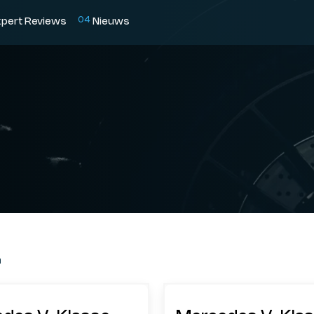
0
4
xpert Reviews
Nieuws
n