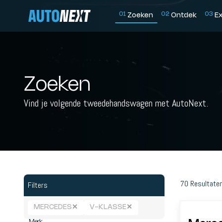
0
1
0
2
0
3
Zoeken
Ontdek
E
Zoeken
Vind je volgende tweedehandswagen met AutoNext.
70
Resultate
Filters
MERCEDES
✕
V-KLASSE
✕
Merk