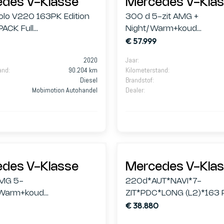
des V-Klasse
Mercedes V-Kla
olo V220 163PK Edition
300 d 5-zit AMG +
PACK Full
Night/Warm+koud
€ 57.999
el/Euro6d
Leder/360/AdCruise/T
2020
Jaar
:
and
:
90.204 km
Kilometerstand
:
Diesel
Brandstof
:
Mobimotion Autohandel
Dealer
:
des V-Klasse
Mercedes V-Kla
MG 5-
220d*AUT*NAVI*7-
/Warm+koud
ZIT*PDC*LONG (L2)*163 
€ 38.880
60Cam/Apple/AMBI