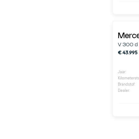
Merce
V 300 d
€ 43.995
Jaar
:
Kilometerst
Brandstof
:
Dealer
: