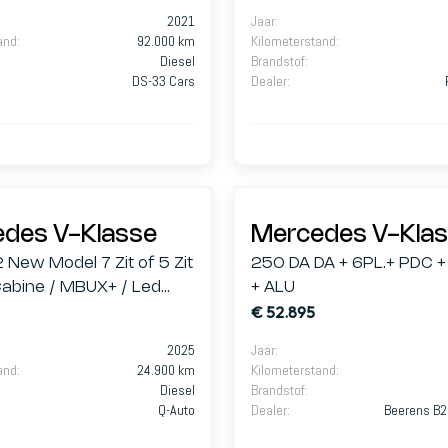
2021
Jaar
:
and
:
92.000 km
Kilometerstand
:
Diesel
Brandstof
:
DS-33 Cars
Dealer
:
des V-Klasse
Mercedes V-Kla
 New Model 7 Zit of 5 Zit
250 DA DA + 6PL.+ PDC +
abine / MBUX+ / Led
+ ALU
€ 52.895
m / Trekhaak / Elek
/ Cam
2025
Jaar
:
and
:
24.900 km
Kilometerstand
:
Diesel
Brandstof
:
Q-Auto
Dealer
:
Beerens B2