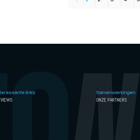
1
2
3
4
5
nteressante links
Samenwerkingen
EVIEWS
ONZE PARTNERS