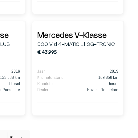
sse
Mercedes V-Klasse
PLUS
300 V d 4-MATIC L1 9G-TRONIC
€ 43.995
2016
Jaar
:
2019
133.036 km
Kilometerstand
:
159.850 km
Diesel
Brandstof
:
Diesel
r Roeselare
Dealer
:
Novicar Roeselare