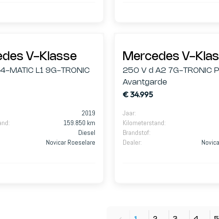
des V-Klasse
Mercedes V-Kla
 4-MATIC L1 9G-TRONIC
250 V d A2 7G-TRONIC 
Avantgarde
€ 34.995
2019
Jaar
:
and
:
159.850 km
Kilometerstand
:
Diesel
Brandstof
:
Novicar Roeselare
Dealer
:
Novica