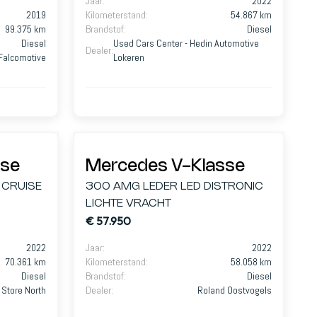
Jaar
:
2022
Electrische schuifdeuren |
2019
Kilometerstand
:
54.867 km
Smartphone Integratie |
99.375 km
Brandstof
:
Diesel
Verwarmde Zetels |
Diesel
Used Cars Center - Hedin Automotive
Dealer
:
Falcomotive
Lokeren
Sfeerverlichting | Navigatie |
Parkeer Pack
sse
Mercedes V-Klasse
 CRUISE
300 AMG LEDER LED DISTRONIC
LICHTE VRACHT
€ 57.950
2022
Jaar
:
2022
70.361 km
Kilometerstand
:
58.058 km
Diesel
Brandstof
:
Diesel
 Store North
Dealer
:
Roland Oostvogels