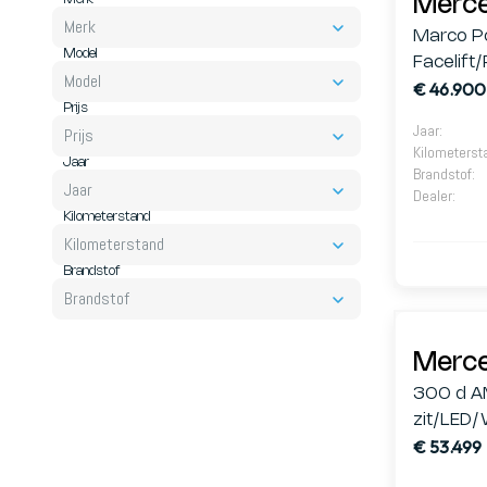
Merce
Merk
Marco P
Model
Facelift/
Model
€ 46.900
LED/Luif
Prijs
Jaar
:
Prijs
Kilometerst
Jaar
Brandstof
:
Jaar
Dealer
:
Kilometerstand
Kilometerstand
Brandstof
Brandstof
Merce
300 d A
zit/LED
€ 53.499
Leder/3