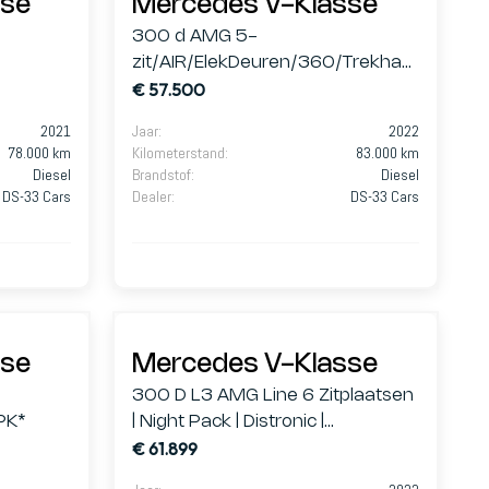
sse
Mercedes V-Klasse
300 d AMG 5-
zit/AIR/ElekDeuren/360/Trekhaa
€ 57.500
k/Burmester/
2021
Jaar
:
2022
78.000 km
Kilometerstand
:
83.000 km
Diesel
Brandstof
:
Diesel
DS-33 Cars
Dealer
:
DS-33 Cars
sse
Mercedes V-Klasse
300 D L3 AMG Line 6 Zitplaatsen
PK*
| Night Pack | Distronic |
€ 61.899
Dodehoekassistent | 360°
Camera | Burmester Audio |