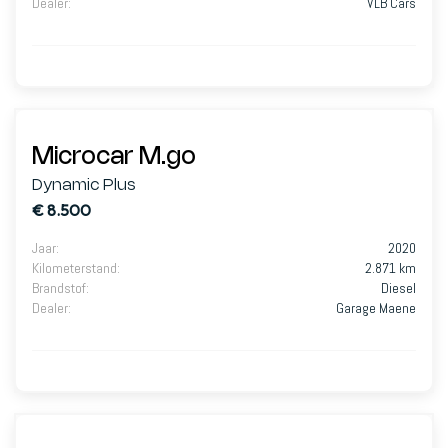
Dealer
:
VLB Cars
Microcar M.go
Dynamic Plus
€ 8.500
Jaar
:
2020
Kilometerstand
:
2.871 km
Brandstof
:
Diesel
Dealer
:
Garage Maene