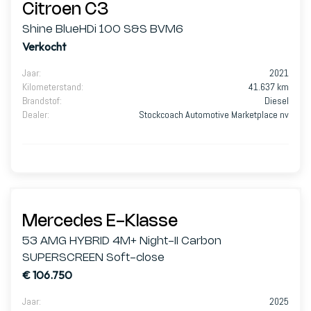
Citroen C3
Shine BlueHDi 100 S&S BVM6
Verkocht
Jaar
:
2021
Kilometerstand
:
41.637 km
Brandstof
:
Diesel
Dealer
:
Stockcoach Automotive Marketplace nv
Mercedes E-Klasse
53 AMG HYBRID 4M+ Night-II Carbon
SUPERSCREEN Soft-close
€ 106.750
Jaar
:
2025