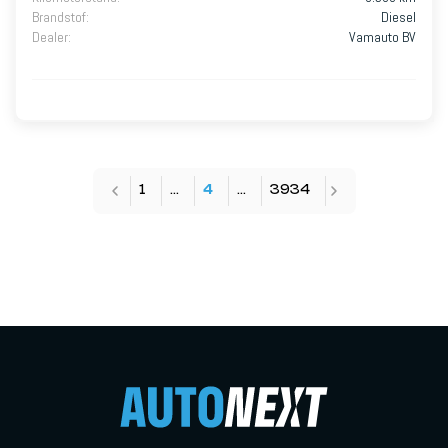
Brandstof
:
Diesel
Dealer
:
Vamauto BV
1
…
4
…
3934