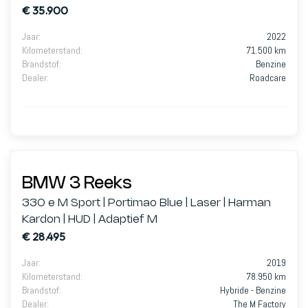
€ 35.900
Jaar
:
2022
Kilometerstand
:
71.500 km
Brandstof
:
Benzine
Dealer
:
Roadcare
BMW 3 Reeks
330 e M Sport | Portimao Blue | Laser | Harman
Kardon | HUD | Adaptief M
€ 28.495
Jaar
:
2019
Kilometerstand
:
78.950 km
Brandstof
:
Hybride - Benzine
Dealer
:
The M Factory