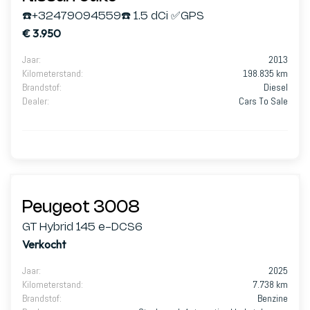
☎️+32479094559☎️ 1.5 dCi ✅GPS
€ 3.950
Jaar
:
2013
Kilometerstand
:
198.835 km
Brandstof
:
Diesel
Dealer
:
Cars To Sale
Peugeot 3008
GT Hybrid 145 e-DCS6
Verkocht
Jaar
:
2025
Kilometerstand
:
7.738 km
Brandstof
:
Benzine