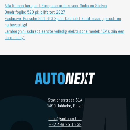
Alfa Romeo heropent Europese orders voor Giulia en Stelvio
Quadrifoglio: 520 pk blijft tot 2027
Exclusive: Porsche 911 GT3 Sport Cabriolet komt eraan, geruchten
nu bevestigd
Lamborghini schrapt eerste volledig elektrische model: “EV’s zijn een
dure hobby”
Stationsstraat 61A
8490 Jabbeke, België
hello@autonext.co
+32 499 75 15 38