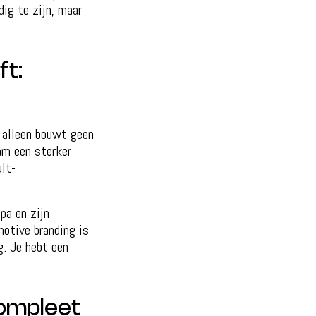
ig te zijn, maar
ft:
d alleen bouwt geen
am een sterker
lt-
pa en zijn
motive branding is
g. Je hebt een
compleet