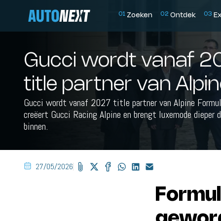
0
1
0
2
0
3
Zoeken
Ontdek
E
Gucci wordt vanaf 2
title partner van Alpin
Gucci wordt vanaf 2027 title partner van Alpine Formu
creëert Gucci Racing Alpine en brengt luxemode dieper 
binnen.
27/05/2026
Formul
gewor