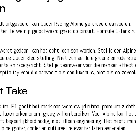
en
dt uitgevoerd, kan Gucci Racing Alpine geforceerd aanvoelen. T
ater. Te weinig geloofwaardigheid op circuit. Formule 1-fans ru
wordt gedaan, kan het echt iconisch worden. Stel je een Alpine
oerde Gucci-kleurstelling. Niet zomaar luie groene en rode stre
ants en racegericht. Stel je teamwear voor die mensen effecti
spitality voor die aanvoelt als een luxehuis, niet als de zovee
t Take
 slim. F1 geeft het merk een wereldwijd ritme, premium zichtb
e luxemerken enorm graag willen bereiken. Voor Alpine kan het
ft begeerlijkheid nodig, niet alleen engineering. Het heeft me
pine groter, cooler en cultureel relevanter laten aanvoelen.