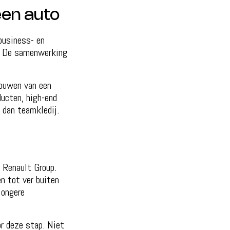
een auto
business- en
e. De samenwerking
bouwen van een
ucten, high-end
 dan teamkledij.
 Renault Group.
en tot ver buiten
jongere
r deze stap. Niet