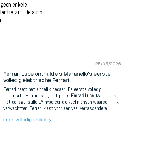
l geen enkele
lentie zit. De auto
n.
25/05/2026
Ferrari Luce onthuld als Maranello’s eerste
volledig elektrische Ferrari
Ferrari heeft het eindelijk gedaan. De eerste volledig
elektrische Ferrari is er, en hij heet
Ferrari Luce
. Maar dit is
niet de lage, stille EV-hypercar die veel mensen waarschijnlijk
verwachtten. Ferrari kiest voor een veel verrassendere
richting. De Luce is een vijfzits, vierdeurs, volledig elektrische
Ferrari, ontwikkeld rond een dedicated EV-platform, vier
Lees volledig artikel
elektromotoren, actieve ophanging, vierwielsturing en een
compleet nieuwe designtaal.