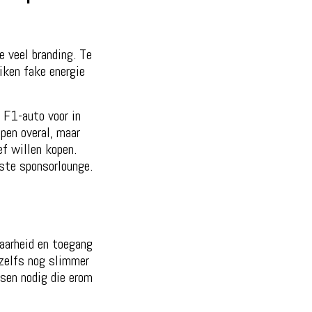
e veel branding. Te
iken fake energie
 F1-auto voor in
pen overal, maar
ef willen kopen.
lste sponsorlounge.
aarheid en toegang
 zelfs nog slimmer
nsen nodig die erom