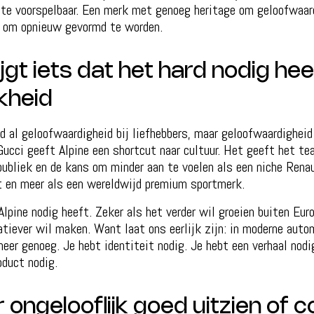
 te voorspelbaar. Een merk met genoeg heritage om geloofwaard
 om opnieuw gevormd te worden.
ijgt iets dat het hard nodig hee
jkheid
d al geloofwaardigheid bij liefhebbers, maar geloofwaardighei
Gucci geeft Alpine een shortcut naar cultuur. Het geeft het te
publiek en de kans om minder aan te voelen als een niche Renau
t en meer als een wereldwijd premium sportmerk.
lpine nodig heeft. Zeker als het verder wil groeien buiten Euro
atiever wil maken. Want laat ons eerlijk zijn: in moderne auto
eer genoeg. Je hebt identiteit nodig. Je hebt een verhaal nodi
oduct nodig.
r ongelooflijk goed uitzien of 