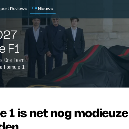
0
4
xpert Reviews
Nieuws
027
e F1
la One Team,
de Formule 1
e 1 is net nog modieuze
den.