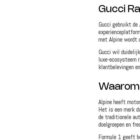
Gucci Ra
Gucci gebruikt de
experienceplatform
met Alpine wordt d
Gucci wil duidelij
luxe-ecosysteem r
klantbelevingen e
Waarom 
Alpine heeft motor
Het is een merk da
de traditionele au
doelgroepen en fre
Formule 1 geeft be