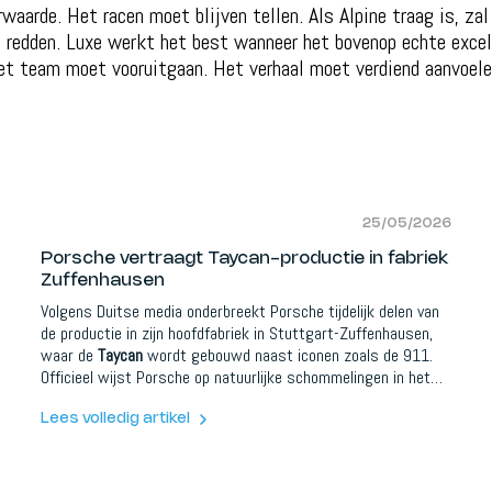
rwaarde. Het racen moet blijven tellen. Als Alpine traag is, za
 redden. Luxe werkt het best wanneer het bovenop echte excel
et team moet vooruitgaan. Het verhaal moet verdiend aanvoele
25/05/2026
Porsche vertraagt Taycan-productie in fabriek
Zuffenhausen
Volgens Duitse media onderbreekt Porsche tijdelijk delen van
de productie in zijn hoofdfabriek in Stuttgart-Zuffenhausen,
waar de
Taycan
wordt gebouwd naast iconen zoals de 911.
Officieel wijst Porsche op natuurlijke schommelingen in het
orderboek, onderhoud en moderniseringswerken, terwijl het
merk ook stelt dat de productie wordt afgestemd op de
Lees volledig artikel
vraag om ongewenste stock te vermijden.