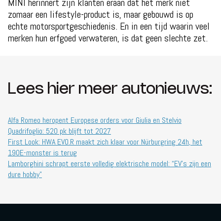
MINI herinnert zijn klanten eraan dat het merk niet
zomaar een lifestyle-product is, maar gebouwd is op
echte motorsportgeschiedenis. En in een tijd waarin veel
merken hun erfgoed verwateren, is dat geen slechte zet.
Lees hier meer autonieuws:
Alfa Romeo heropent Europese orders voor Giulia en Stelvio
Quadrifoglio: 520 pk blijft tot 2027
First Look: HWA EVO.R maakt zich klaar voor Nürburgring 24h, het
190E-monster is terug
Lamborghini schrapt eerste volledig elektrische model: “EV’s zijn een
dure hobby”