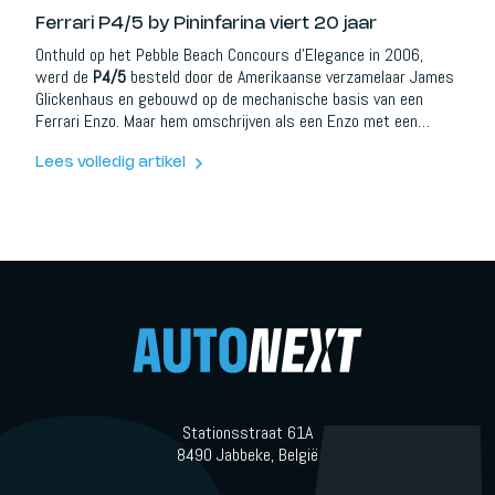
Ferrari P4/5 by Pininfarina viert 20 jaar
Onthuld op het Pebble Beach Concours d’Elegance in 2006,
werd de
P4/5
besteld door de Amerikaanse verzamelaar James
Glickenhaus en gebouwd op de mechanische basis van een
Ferrari Enzo. Maar hem omschrijven als een Enzo met een
andere carrosserie zou bijna beledigend zijn. Dit was iets
anders.
Lees volledig artikel
Stationsstraat 61A
8490 Jabbeke, België