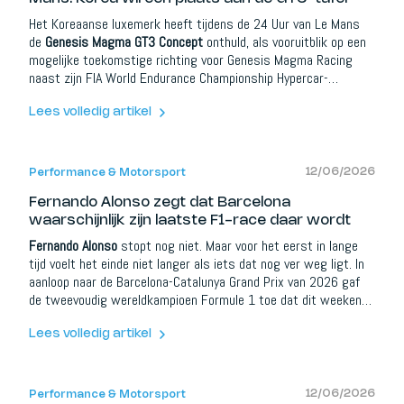
Het Koreaanse luxemerk heeft tijdens de 24 Uur van Le Mans
de
Genesis Magma GT3 Concept
onthuld, als vooruitblik op een
mogelijke toekomstige richting voor Genesis Magma Racing
naast zijn FIA World Endurance Championship Hypercar-
programma. En hoewel dit voorlopig nog een concept is, en dus
geen bevestigde racewagen, wordt de boodschap steeds
Lees volledig artikel
duidelijker.
12/06/2026
Performance & Motorsport
Fernando Alonso zegt dat Barcelona
waarschijnlijk zijn laatste F1-race daar wordt
Fernando Alonso
stopt nog niet. Maar voor het eerst in lange
tijd voelt het einde niet langer als iets dat nog ver weg ligt. In
aanloop naar de Barcelona-Catalunya Grand Prix van 2026 gaf
de tweevoudig wereldkampioen Formule 1 toe dat dit weekend
“waarschijnlijk” zijn laatste F1-race op het Circuit de Barcelona-
Catalunya wordt.
Lees volledig artikel
12/06/2026
Performance & Motorsport