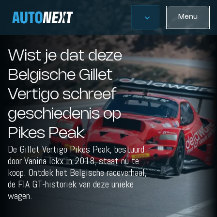
Menu
Wist je dat deze
Belgische Gillet
Vertigo schreef
geschiedenis op
Pikes Peak
De Gillet Vertigo Pikes Peak, bestuurd
door Vanina Ickx in 2018, staat nu te
koop. Ontdek het Belgische raceverhaal,
de FIA GT-historiek van deze unieke
wagen.