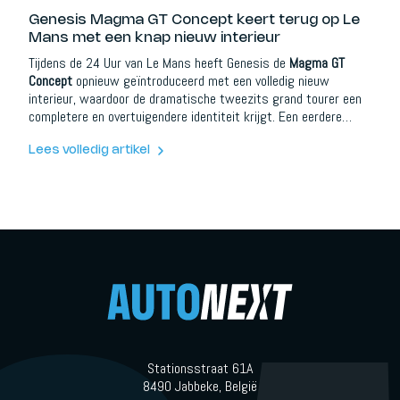
Genesis Magma GT Concept keert terug op Le
Mans met een knap nieuw interieur
Tijdens de 24 Uur van Le Mans heeft Genesis de
Magma GT
Concept
opnieuw geïntroduceerd met een volledig nieuw
interieur, waardoor de dramatische tweezits grand tourer een
completere en overtuigendere identiteit krijgt. Een eerdere
versie van het concept werd al in november 2025 getoond,
maar deze verschijning op Le Mans voelt belangrijker. Niet
Lees volledig artikel
omdat het exterieur plots de regels van sportwagendesign
herschrijft, maar omdat het interieur nu veel meer vertelt over
wat Genesis met Magma wil worden.
Stationsstraat 61A
8490 Jabbeke, België