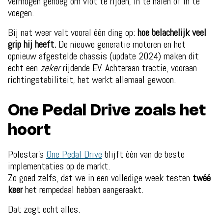
vermogen genoeg om vlot te rijden, in te halen of in te
voegen.
Bij nat weer valt vooral één ding op:
hoe belachelijk veel
grip hij heeft.
De nieuwe generatie motoren en het
opnieuw afgestelde chassis (update 2024) maken dit
echt een
zeker
rijdende EV. Achteraan tractie, vooraan
richtingstabiliteit, het werkt allemaal gewoon.
One Pedal Drive zoals het
hoort
Polestar’s
One Pedal Drive
blijft één van de beste
implementaties op de markt.
Zo goed zelfs, dat we in een volledige week testen
twéé
keer
het rempedaal hebben aangeraakt.
Dat zegt echt alles.