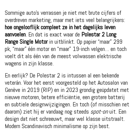
Sommige auto’s verrassen je niet met brute cijfers of
overdreven marketing, maar met iets veel belangrijkers:
hoe ongelooflijk compleet ze in het dagelijks leven
aanvoelen
. En dat is exact waar de
Polestar 2 Long
Range Single Motor
in uitblinkt. Op papier “maar” 299
pk, “maar” één motor en “maar” 19-inch velgen… en toch
voelt dit als één van de meest volwassen elektrische
wagens in zijn klasse.
En eerlijk? De Polestar 2 is intussen al een bekende
veterán. Voor het eerst voorgesteld op het Autosalon van
Genève in 2019 (RIP) en in 2023 grondig geüpdatet met
nieuwe motoren, betere efficiëntie, een grotere batterij
en subtiele designwijzigingen. En toch (of misschien net
daarom) ziet hij er vandaag nog steeds
spot-on
uit. Een
design dat niet schreeuwt, maar wel klasse uitstraalt.
Modern Scandinavisch minimalisme op zijn best.