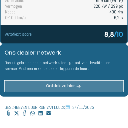
Actieradius
⁨659 km⁩ (WLTP)
Vermogen
220 kW⁩ / ⁨299 pk⁩
Koppel
490 Nm
0-100 km/u
6,2 s
8,8
/10
AutoNext score
Ons dealer netwerk
Ons uitgebreide dealernetwerk staat garant voor kwaliteit en
service. Vind een erkende dealer bij jou in de buurt.
Ontdek ze hier
GESCHREVEN DOOR ROB VAN LOOCK
24/11/2025