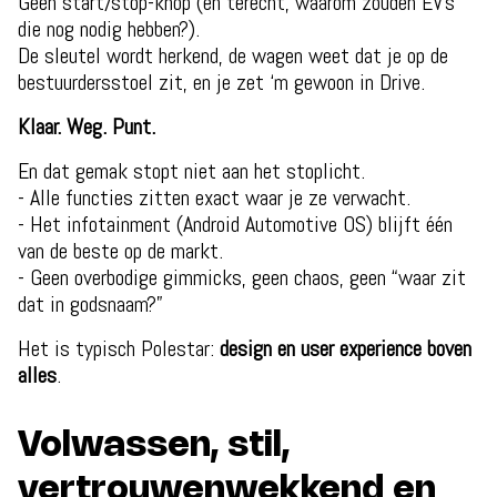
Geen start/stop-knop (en terecht, waarom zouden EV’s
die nog nodig hebben?).
De sleutel wordt herkend, de wagen weet dat je op de
bestuurdersstoel zit, en je zet ‘m gewoon in Drive.
Klaar. Weg. Punt.
En dat gemak stopt niet aan het stoplicht.
- Alle functies zitten exact waar je ze verwacht.
- Het infotainment (Android Automotive OS) blijft één
van de beste op de markt.
- Geen overbodige gimmicks, geen chaos, geen “waar zit
dat in godsnaam?”
Het is typisch Polestar:
design en user experience boven
alles
.
Volwassen, stil,
vertrouwenwekkend en