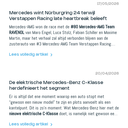
17/05/2026
Mercedes wint Nürburgring 24 terwijl
Verstappen Racing late heartbreak beleeft
Mercedes-AMG won de race met de
#80 Mercedes-AMG Team
RAVENOL
van Maro Engel, Luca Stolz, Fabian Schiller en Maxime
Martin, maar het verhaal zal altijd verbonden blijven aan de
zusterauto van #3 Mercedes-AMG Team Verstappen Racing.
Want Max Verstappen, Dani Juncadella, Jules Gounon en Lucas
Auer leken op weg naar een sensationele debuutzege. Tot de
Lees volledig artikel
auto brak.
20/04/2026
De elektrische Mercedes-Benz C-Klasse
herdefinieert het segment
Er is altijd dat ene moment waarop een auto stopt met
“gewoon een nieuw model” te zijn en plots aanvoelt als een
kantelpunt. Dit is zo’n moment. Wat Mercedes-Benz hier met de
nieuwe elektrische C-Klasse
doet, is namelijk niet gewoon een
EV toevoegen aan het gamma. Het neemt één van de
belangrijkste auto’s in Europa en bouwt die volledig opnieuw op
Lees volledig artikel