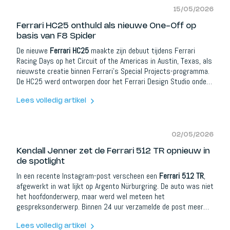
15/05/2026
Ferrari HC25 onthuld als nieuwe One-Off op
basis van F8 Spider
De nieuwe
Ferrari HC25
maakte zijn debuut tijdens Ferrari
Racing Days op het Circuit of the Americas in Austin, Texas, als
nieuwste creatie binnen Ferrari’s Special Projects-programma.
De HC25 werd ontworpen door het Ferrari Design Studio onder
leiding van Flavio Manzoni en is gebaseerd op de architectuur
van de Ferrari F8 Spider, inclusief zijn midden-achter
Lees volledig artikel
geplaatste, niet-gehybridiseerde biturbo V8.
02/05/2026
Kendall Jenner zet de Ferrari 512 TR opnieuw in
de spotlight
In een recente Instagram-post verscheen een
Ferrari 512 TR
,
afgewerkt in wat lijkt op Argento Nürburgring. De auto was niet
het hoofdonderwerp, maar werd wel meteen het
gespreksonderwerp. Binnen 24 uur verzamelde de post meer
dan 1,2 miljoen likes, met reacties van onder andere Kylie
Jenner, Kourtney Kardashian, Travis Barker en Charlie Puth.
Lees volledig artikel