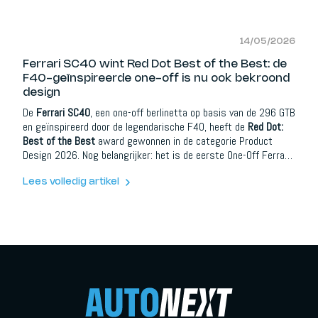
14/05/2026
Ferrari SC40 wint Red Dot Best of the Best: de
F40-geïnspireerde one-off is nu ook bekroond
design
De
Ferrari SC40
, een one-off berlinetta op basis van de 296 GTB
en geïnspireerd door de legendarische F40, heeft de
Red Dot:
Best of the Best
award gewonnen in de categorie Product
Design 2026. Nog belangrijker: het is de eerste One-Off Ferrari
ooit die de hoogste onderscheiding van Red Dot ontvangt.
Ferrari kreeg daarnaast ook Red Dot awards voor de Ferrari
Lees volledig artikel
Amalfi, 849 Testarossa, 849 Testarossa Spider, 296 Speciale
en 296 Speciale A.