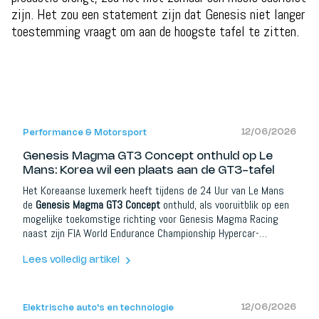
zijn. Het zou een statement zijn dat Genesis niet langer
toestemming vraagt om aan de hoogste tafel te zitten.
12/06/2026
Performance & Motorsport
Genesis Magma GT3 Concept onthuld op Le
Mans: Korea wil een plaats aan de GT3-tafel
Het Koreaanse luxemerk heeft tijdens de 24 Uur van Le Mans
de
Genesis Magma GT3 Concept
onthuld, als vooruitblik op een
mogelijke toekomstige richting voor Genesis Magma Racing
naast zijn FIA World Endurance Championship Hypercar-
programma. En hoewel dit voorlopig nog een concept is, en dus
geen bevestigde racewagen, wordt de boodschap steeds
Lees volledig artikel
duidelijker.
12/06/2026
Elektrische auto's en technologie