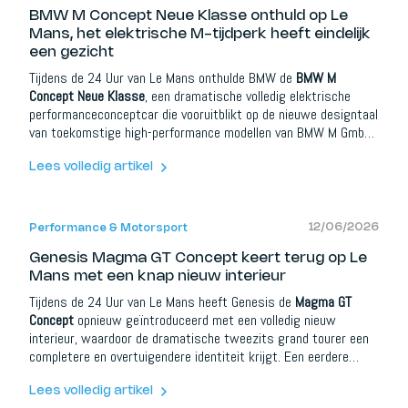
BMW M Concept Neue Klasse onthuld op Le
Mans, het elektrische M-tijdperk heeft eindelijk
een gezicht
Tijdens de 24 Uur van Le Mans onthulde BMW de
BMW M
Concept Neue Klasse
, een dramatische volledig elektrische
performanceconceptcar die vooruitblikt op de nieuwe designtaal
van toekomstige high-performance modellen van BMW M GmbH.
En hoewel BMW dit officieel nog niet de elektrische M3 noemt,
is de boodschap duidelijk: dit is onze eerste serieuze blik op
Lees volledig artikel
wat een nieuwe generatie volledig elektrische M-modellen kan
worden.
12/06/2026
Performance & Motorsport
Genesis Magma GT Concept keert terug op Le
Mans met een knap nieuw interieur
Tijdens de 24 Uur van Le Mans heeft Genesis de
Magma GT
Concept
opnieuw geïntroduceerd met een volledig nieuw
interieur, waardoor de dramatische tweezits grand tourer een
completere en overtuigendere identiteit krijgt. Een eerdere
versie van het concept werd al in november 2025 getoond,
maar deze verschijning op Le Mans voelt belangrijker. Niet
Lees volledig artikel