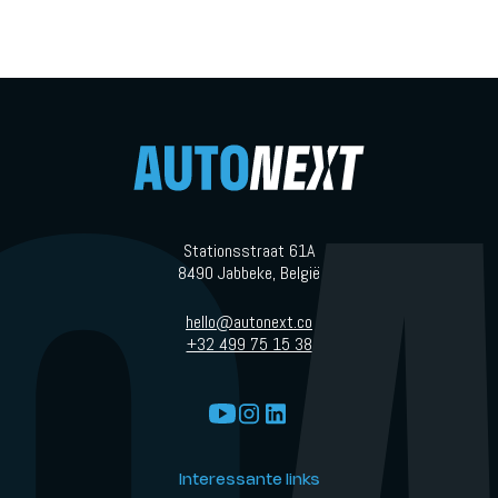
omdat het exterieur plots de regels van sportwagendesign
herschrijft, maar omdat het interieur nu veel meer vertelt over
wat Genesis met Magma wil worden.
Stationsstraat 61A
8490 Jabbeke, België
hello@autonext.co
+32 499 75 15 38
Interessante links