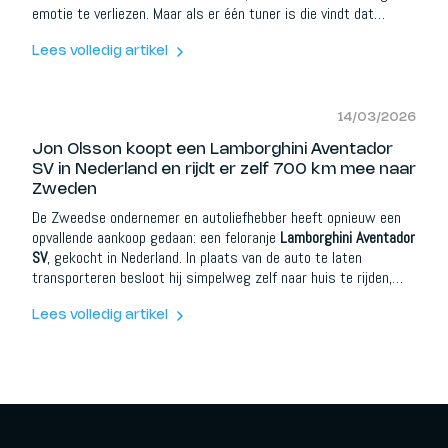
emotie te verliezen. Maar als er één tuner is die vindt dat
“genoeg” nooit echt genoeg is, dan is het Novitec.
Lees volledig artikel
14/03/2026
Jon Olsson koopt een Lamborghini Aventador
SV in Nederland en rijdt er zelf 700 km mee naar
Zweden
De Zweedse ondernemer en autoliefhebber heeft opnieuw een
opvallende aankoop gedaan: een feloranje
Lamborghini Aventador
SV
, gekocht in Nederland. In plaats van de auto te laten
transporteren besloot hij simpelweg zelf naar huis te rijden,
een rit van ongeveer 700 kilometer richting Zweden.
Lees volledig artikel