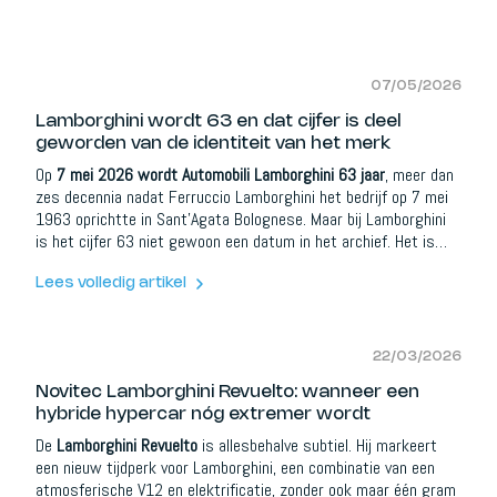
07/05/2026
Lamborghini wordt 63 en dat cijfer is deel
geworden van de identiteit van het merk
Op
7 mei 2026 wordt Automobili Lamborghini 63 jaar
, meer dan
zes decennia nadat Ferruccio Lamborghini het bedrijf op 7 mei
1963 oprichtte in Sant’Agata Bolognese. Maar bij Lamborghini
is het cijfer 63 niet gewoon een datum in het archief. Het is
deel geworden van de visuele taal van het merk, van zijn
collectorcultuur en van de manier waarop Lamborghini verleden,
Lees volledig artikel
heden en toekomst met elkaar verbindt.
22/03/2026
Novitec Lamborghini Revuelto: wanneer een
hybride hypercar nóg extremer wordt
De
Lamborghini Revuelto
is allesbehalve subtiel. Hij markeert
een nieuw tijdperk voor Lamborghini, een combinatie van een
atmosferische V12 en elektrificatie, zonder ook maar één gram