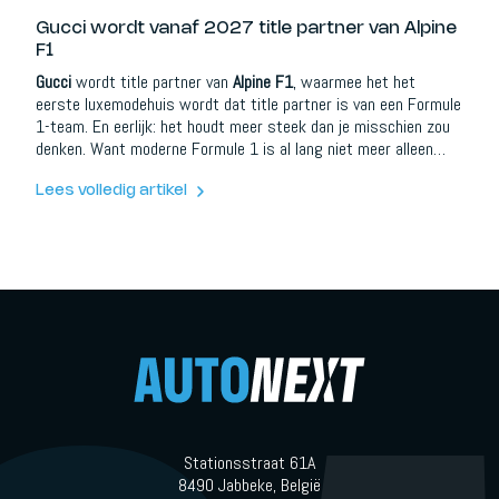
Gucci wordt vanaf 2027 title partner van Alpine
F1
Gucci
wordt title partner van
Alpine F1
, waarmee het het
eerste luxemodehuis wordt dat title partner is van een Formule
1-team. En eerlijk: het houdt meer steek dan je misschien zou
denken. Want moderne Formule 1 is al lang niet meer alleen
racen. Het is sport, entertainment, mode, reizen, content,
status en wereldwijde zichtbaarheid, samengeperst in één van
Lees volledig artikel
de krachtigste luxeplatformen ter wereld.
Stationsstraat 61A
8490 Jabbeke, België