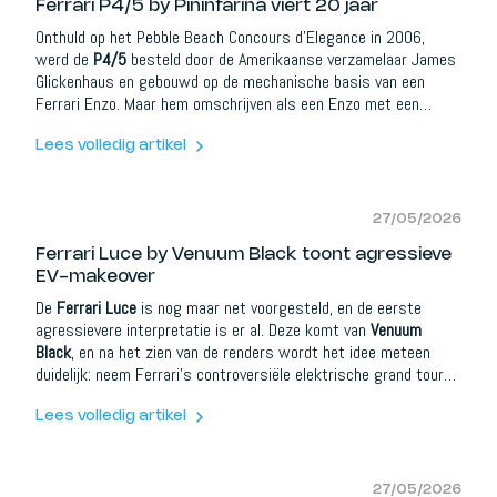
Ferrari P4/5 by Pininfarina viert 20 jaar
Onthuld op het Pebble Beach Concours d’Elegance in 2006,
werd de
P4/5
besteld door de Amerikaanse verzamelaar James
Glickenhaus en gebouwd op de mechanische basis van een
Ferrari Enzo. Maar hem omschrijven als een Enzo met een
andere carrosserie zou bijna beledigend zijn. Dit was iets
anders.
Lees volledig artikel
27/05/2026
Ferrari Luce by Venuum Black toont agressieve
EV-makeover
De
Ferrari Luce
is nog maar net voorgesteld, en de eerste
agressievere interpretatie is er al. Deze komt van
Venuum
Black
, en na het zien van de renders wordt het idee meteen
duidelijk: neem Ferrari’s controversiële elektrische grand tourer
en laat hem eruitzien alsof hij eindelijk kwaad is geworden. En
eerlijk? Het werkt beter dan verwacht.
Lees volledig artikel
27/05/2026