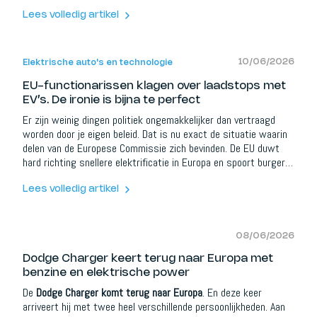
dat zes of zeven mensen kan vervoeren, zware lasten kan
trekken en tegelijk nog altijd kan doen alsof het een
Lees volledig artikel
verstandige premium SUV is.
10/06/2026
Elektrische auto's en technologie
EU-functionarissen klagen over laadstops met
EV’s. De ironie is bijna te perfect
Er zijn weinig dingen politiek ongemakkelijker dan vertraagd
worden door je eigen beleid. Dat is nu exact de situatie waarin
delen van de Europese Commissie zich bevinden. De EU duwt
hard richting snellere elektrificatie in Europa en spoort burgers,
bedrijven en autoconstructeurs aan om zo snel mogelijk weg te
bewegen van verbrandingsmotoren. Tegelijk wordt de eigen
Lees volledig artikel
officiële voertuigvloot omgeschakeld naar zero-emission, met
als doel om tegen 2027 volledig emissievrij te zijn.
08/06/2026
Dodge Charger keert terug naar Europa met
benzine en elektrische power
De
Dodge Charger komt terug naar Europa
. En deze keer
arriveert hij met twee heel verschillende persoonlijkheden. Aan