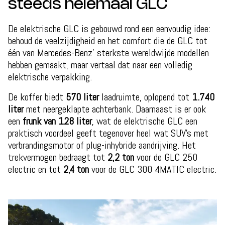
steeds helemaal GLC
De elektrische GLC is gebouwd rond een eenvoudig idee:
behoud de veelzijdigheid en het comfort die de GLC tot
één van Mercedes-Benz’ sterkste wereldwijde modellen
hebben gemaakt, maar vertaal dat naar een volledig
elektrische verpakking.
De koffer biedt
570 liter
laadruimte, oplopend tot
1.740
liter
met neergeklapte achterbank. Daarnaast is er ook
een
frunk van 128 liter
, wat de elektrische GLC een
praktisch voordeel geeft tegenover heel wat SUV’s met
verbrandingsmotor of plug-inhybride aandrijving. Het
trekvermogen bedraagt tot
2,2 ton
voor de GLC 250
electric en tot
2,4 ton
voor de GLC 300 4MATIC electric.