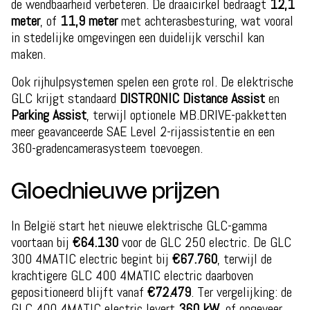
de wendbaarheid verbeteren. De draaicirkel bedraagt
12,1
meter
, of
11,9 meter
met achterasbesturing, wat vooral
in stedelijke omgevingen een duidelijk verschil kan
maken.
Ook rijhulpsystemen spelen een grote rol. De elektrische
GLC krijgt standaard
DISTRONIC Distance Assist
en
Parking Assist
, terwijl optionele MB.DRIVE-pakketten
meer geavanceerde SAE Level 2-rijassistentie en een
360-gradencamerasysteem toevoegen.
Gloednieuwe prijzen
In België start het nieuwe elektrische GLC-gamma
voortaan bij
€64.130
voor de GLC 250 electric. De GLC
300 4MATIC electric begint bij
€67.760
, terwijl de
krachtigere GLC 400 4MATIC electric daarboven
gepositioneerd blijft vanaf
€72.479
. Ter vergelijking: de
GLC 400 4MATIC electric levert
360 kW
, of ongeveer