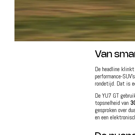
Van smar
De headline klinkt
performance-SUV’s
rondetijd. Dat is 
De YU7 GT gebruik
topsnelheid van
3
gesproken over du
en een elektronisc