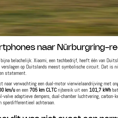
tphones naar Nürburgring-r
 bijna belachelijk. Xiaomi, een techbedrijf, heeft één van Duit
 verslagen op Duitslands meest symbolische circuit. Dat is n
een statement.
t naar verwachting een dual-motor vierwielaandrijving met o
00 km/u
en een
705 km CLTC
rijbereik uit een
101,7 kWh
bat
al-valve adaptieve dempers, dual-chamber luchtvering, carbon
h sperdifferentieel achteraan.