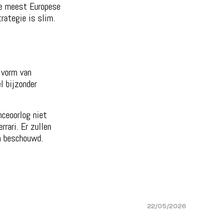
de meest Europese
rategie is slim.
 vorm van
l bijzonder
ceoorlog niet
rari. Er zullen
n beschouwd.
22/05/2026