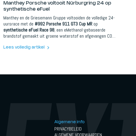
Manthey Porsche voltooit Nürburgring 24 op
synthetische eFuel
Manthey en de Griesemann Gruppe voltooiden de volledige 24-
uursrace met de
#992 Porsche 911 GT3 Cup MR
op
synthetische eFuel Race 98
, een eMethanol-gebaseerde
brandstof gemaakt uit groene waterstof en afgevangen CO₂.
De auto eindigde 56e algemeen na 128 ronden op de
Nordschleife.
Lees volledig artikel
Algemene info
PRIVACYBELEID
ALGEMENE VOORWAARDEN