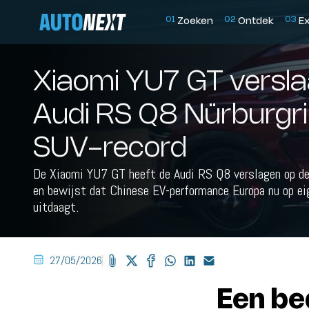
0
1
0
2
0
3
Zoeken
Ontdek
E
Xiaomi YU7 GT versla
Audi RS Q8 Nürburgr
SUV-record
De Xiaomi YU7 GT heeft de Audi RS Q8 verslagen op de
en bewijst dat Chinese EV-performance Europa nu op eig
uitdaagt.
27/05/2026
Een be