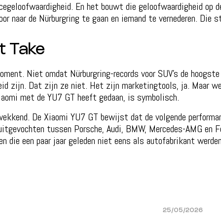
cegeloofwaardigheid. En het bouwt die geloofwaardigheid op 
oor naar de Nürburgring te gaan en iemand te vernederen. Die st
t Take
moment. Niet omdat Nürburgring-records voor SUV’s de hoogste
d zijn. Dat zijn ze niet. Het zijn marketingtools, ja. Maar we
iaomi met de YU7 GT heeft gedaan, is symbolisch.
kwekkend. De Xiaomi YU7 GT bewijst dat de volgende performan
 uitgevochten tussen Porsche, Audi, BMW, Mercedes-AMG en Fer
n die een paar jaar geleden niet eens als autofabrikant werde
25/05/2026