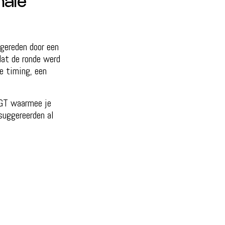
male
 gereden door een
dat de ronde werd
e timing, een
 GT waarmee je
suggereerden al