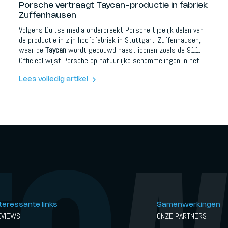
Porsche vertraagt Taycan-productie in fabriek
Zuffenhausen
Volgens Duitse media onderbreekt Porsche tijdelijk delen van
de productie in zijn hoofdfabriek in Stuttgart-Zuffenhausen,
waar de
Taycan
wordt gebouwd naast iconen zoals de 911.
Officieel wijst Porsche op natuurlijke schommelingen in het
orderboek, onderhoud en moderniseringswerken, terwijl het
merk ook stelt dat de productie wordt afgestemd op de
Lees volledig artikel
vraag om ongewenste stock te vermijden.
nteressante links
Samenwerkingen
EVIEWS
ONZE PARTNERS