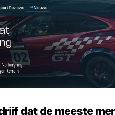
0
4
xpert Reviews
Nieuws
at
ing
 Nürburgring
en terrein
drijf dat de meeste me