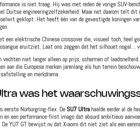
formance is niet traag. Hij was met reden de vorige SUV-benc
veel Duitse engineeringzelfzekerheid. Maar net daarom telt dit 
oelwit geklopt. Het heeft één van de gevestigde koningen van
gen.
t een elektrische Chinese crossover die, visueel toch, heel go
rosangue eruitziet. Laat ons zeggen dat het silhouet nogal… v
vechten niet langer alleen op prijs, schermen of laadsnelheid.
en aan die Europese merken jarenlang als hun terrein beschouw
isafstelling en merkdrama.
Ultra was het waarschuwings
’s eerste Nürburgring-flex. De
SU7 Ultra
haalde eerder al de he
n en een performance-first imago dat absurd ambitieus aanvoe
. De YU7 GT bewijst nu dat Xiaomi dit niet ziet als een eenm