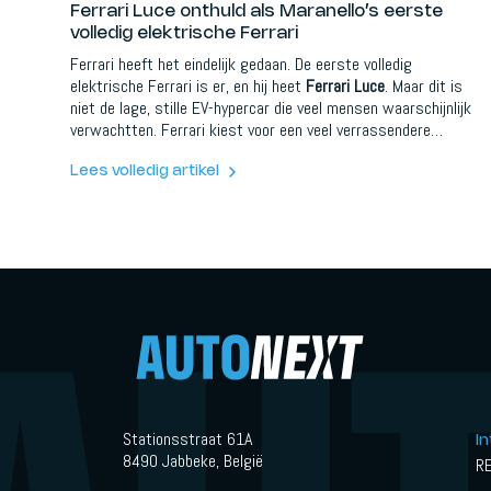
Ferrari Luce onthuld als Maranello’s eerste
volledig elektrische Ferrari
Ferrari heeft het eindelijk gedaan. De eerste volledig
elektrische Ferrari is er, en hij heet
Ferrari Luce
. Maar dit is
niet de lage, stille EV-hypercar die veel mensen waarschijnlijk
verwachtten. Ferrari kiest voor een veel verrassendere
richting. De Luce is een vijfzits, vierdeurs, volledig elektrische
Ferrari, ontwikkeld rond een dedicated EV-platform, vier
Lees volledig artikel
elektromotoren, actieve ophanging, vierwielsturing en een
compleet nieuwe designtaal.
Stationsstraat 61A
I
8490 Jabbeke, België
R