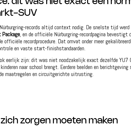
e: dit was niet exact een nor
rkt-SUV
Nürburgring-records altijd context nodig. De snelste tijd werd
k Package
, en de officiële Nürburgring-recordpagina bevestigt 
e officiële recordprocedure. Dat omvat onder meer gekalibreerd
ontrole en vaste start-finishstandaarden.
k eerlijk zijn: dit was niet noodzakelijk exact dezelfde YU7
kinderen naar school brengt. Eerdere beelden en berichtgeving 
e maatregelen en circuitgerichte uitrusting.
 zich zorgen moeten maken