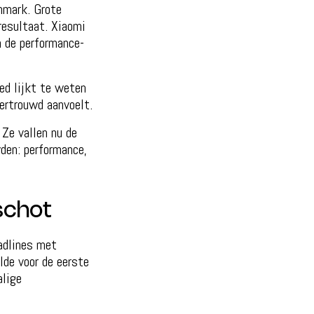
hmark. Grote
resultaat. Xiaomi
 de performance-
ed lijkt te weten
ertrouwd aanvoelt.
 Ze vallen nu de
den: performance,
schot
adlines met
lde voor de eerste
alige