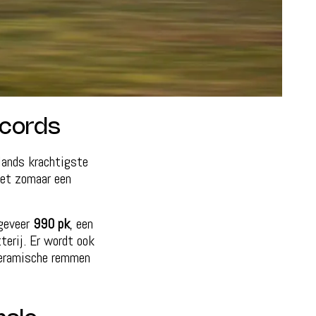
ecords
slands krachtigste
iet zomaar een
ngeveer
990 pk
, een
terij. Er wordt ook
-keramische remmen