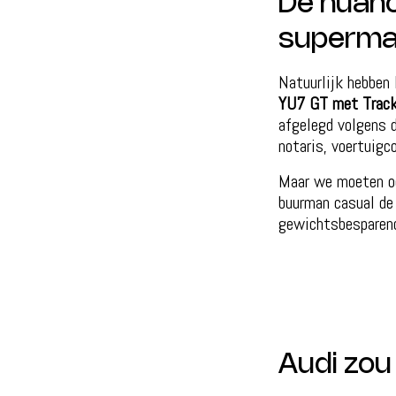
De nuanc
superma
Natuurlijk hebben 
YU7 GT met Trac
afgelegd volgens d
notaris, voertuigc
Maar we moeten oo
buurman casual de 
gewichtsbesparend
Audi zou