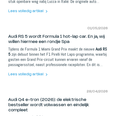
stuk openbare weg nabij Lucca in Italië. De originele auto
verdween in de geschiedenis, maar zijn verhaal is nu opnieuw
tot leven gebracht via een reconstructieproject van drie jaar,
Lees volledig artikel
afgerond begin 2026.
01/05/2026
Audi RS 5 wordt Formula 1 hot-lap car. En ja, wij
willen hiermee een rondje Spa
Tijdens de Formula 1 Miami Grand Prix maakt de nieuwe
Audi RS
5
zijn debuut binnen het F1 Pirelli Hot Laps-programma, waarbij
gasten een Grand Prix-circuit kunnen ervaren vanaf de
passagiersstoel, naast professionele racepiloten. En dit is
geen willekeurige support car met wat stickers erop. Dit is
Audi dat één van zijn belangrijkste nieuwe performancewagens
Lees volledig artikel
rechtstreeks voor het Formula 1-publiek zet, op exact het
juiste moment.
28/04/2026
Audi Q4 e-tron (2026): de elektrische
bestseller wordt volwassen en eindelijk
compleet