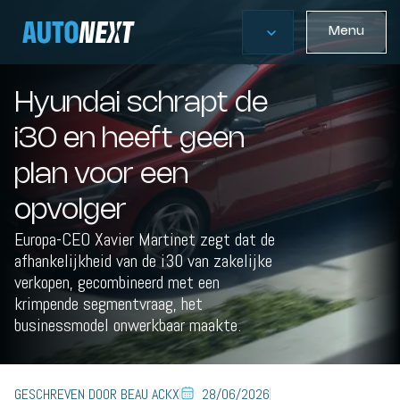
Menu
Hyundai schrapt de
i30 en heeft geen
plan voor een
opvolger
Europa-CEO Xavier Martinet zegt dat de
afhankelijkheid van de i30 van zakelijke
verkopen, gecombineerd met een
krimpende segmentvraag, het
businessmodel onwerkbaar maakte.
GESCHREVEN DOOR BEAU ACKX
28/06/2026