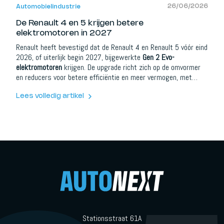
en events.
26/06/2026
Automobielindustrie
De Renault 4 en 5 krijgen betere
elektromotoren in 2027
Renault heeft bevestigd dat de Renault 4 en Renault 5 vóór eind
2026, of uiterlijk begin 2027, bijgewerkte
Gen 2 Evo-
elektromotoren
krijgen. De upgrade richt zich op de omvormer
en reducers voor betere efficiëntie en meer vermogen, met
dezelfde technologie die al zijn intrede doet in de nieuwe
Twingo. De update arriveert precies op het moment dat
Lees volledig artikel
concurrenten als de Volkswagen ID Polo en Skoda Epiq het
kleine EV-segment betreden met concurrerende
actieradiuscijfers.
Stationsstraat 61A