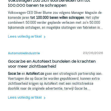
Volkswagen zou zich voorbereiden om tot
100.000 banen te schrappen
Volkswagen-CEO Oliver Blume zou volgens Manager Magazin de
komende jaren
tot 100.000 banen willen schrappen
. Het cijfer
combineert 50.000 eerder geplande verliezen met zo'n 50.000
bijkomende ontslagen, en mogelijke sluitingen van fabrieken in
Emden, Zwickau, Hannover en Audi's vestiging in Neckarsulm
zouden op tafel liggen. De druk komt van Chinese rivalen en
Lees volledig artikel
verloren winst in China. Blume zei naar verluidt tegen
aandeelhouders: "Nooit eerder was het risico zo groot."
23/06/2026
Automobielindustrie
Gocar.be en AutoNext bundelen de krachten
voor meer zichtbaarheid
Gocar.be
en
AutoNext.co
gaan een strategisch partnership aan.
Voertuigen die op Gocar.be worden gepubliceerd, kunnen extra
zichtbaarheid krijgen op AutoNext met een rechtstreekse
doorklik naar de originele advertentie, terwijl Gocar.be
mediapartner wordt van AutoNext. Voor autokopers betekent
dit meer informatie en een betere oriëntatie; voor dealers,
Lees volledig artikel
merken en automotive partners opent het extra mogelijkheden
rond content, social media, leadcampagnes, modelcommunicatie