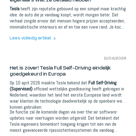
eigenaars wat ze betaald hebben
Tesla
heeft zijn reputatie gebouwd op een simpel maar krachtig
idee: de auto die je vandaag koopt, wordt morgen beter. Dat
verhaal zorgde ervoor dat mensen hogere prijzen accepteerden,
minimalistische interieurs en af en toe een ruwe rand. Je kocht
geen auto, je kocht een product dat bleef evolueren. In Europa
staat die belofte nu onder druk.
Lees volledig artikel
11/04/2026
Het is zover! Tesla Full Self-Driving eindelijk
goedgekeurd in Europa
Op 10 april 2026 maakte Tesla bekend dat
Full Self-Driving
(Supervised)
officieel wettelijke goedkeuring heeft gekregen in
Nederland, waardoor het land het eerste Europese land wordt
waar klanten de technologie daadwerkelijk op de openbare weg
kunnen gebruiken.
De functie zal de komende dagen via over-the-air software-
updates naar voertuigen worden uitgerold. Dat betekent dat
Tesla-eigenaars binnenkort toegang krijgen tot een van de
meest geavanceerde rijassistentiesystemen die vandaag