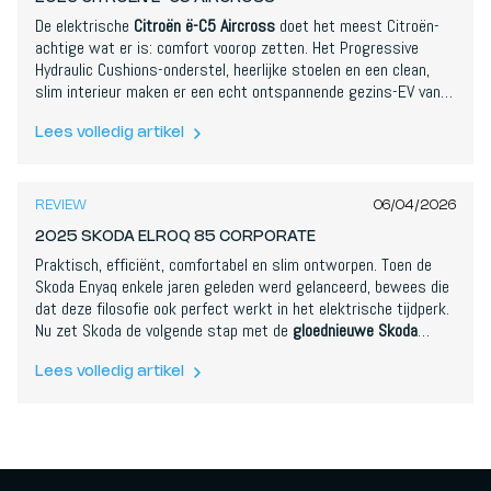
De elektrische
Citroën ë-C5 Aircross
doet het meest Citroën-
achtige wat er is: comfort voorop zetten. Het Progressive
Hydraulic Cushions-onderstel, heerlijke stoelen en een clean,
slim interieur maken er een echt ontspannende gezins-EV van,
en in de Long Range die wij reden staaft hij dat met een
realistische 680 km actieradius en een enorme koffer. Snel is
Lees volledig artikel
8,2
/
10
hij niet, de kunststoffen en wat Stellantis-schakelaars stellen
teleur, en het snelladen is maar matig, maar als comfortabele,
ruime en scherp geprijsde SUV maakt hij een sterke zaak.
REVIEW
06/04/2026
2025 SKODA ELROQ 85 CORPORATE
Praktisch, efficiënt, comfortabel en slim ontworpen. Toen de
Skoda Enyaq enkele jaren geleden werd gelanceerd, bewees die
dat deze filosofie ook perfect werkt in het elektrische tijdperk.
Nu zet Skoda de volgende stap met de
gloednieuwe Skoda
Elroq
. Deze compacte elektrische SUV positioneert zich onder
de Enyaq in het gamma. Hij is iets kleiner, iets
Lees volledig artikel
stadsvriendelijker en iets toegankelijker geprijsd, maar wordt
nog steeds gebouwd op het bekende Volkswagen Group MEB-
platform.