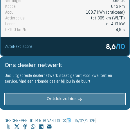
Vermogen
469 pk
Koppel
645 Nm
Accu
108,7 kWh (bruikbaar)
Actieradius
tot 805 km (WLTP)
Laden
tot 400 kW
0-100 km/h
4,9 s
8,6
/10
AutoNext score
Ons dealer netwerk
Ons uitgebreide dealernetwerk staat garant voor kwaliteit en
service. Vind een erkende dealer bij jou in de buurt.
Ontdek ze hier
GESCHREVEN DOOR ROB VAN LOOCK
05/07/2026