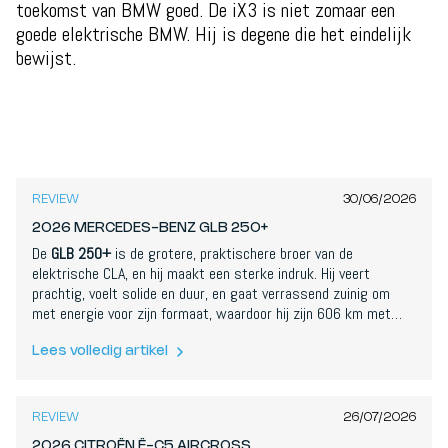
toekomst van BMW goed. De iX3 is niet zomaar een
goede elektrische BMW. Hij is degene die het eindelijk
bewijst.
8,2
/
10
REVIEW
30/06/2026
2026 MERCEDES-BENZ GLB 250+
De
GLB 250+
is de grotere, praktischere broer van de
elektrische CLA, en hij maakt een sterke indruk. Hij veert
prachtig, voelt solide en duur, en gaat verrassend zuinig om
met energie voor zijn formaat, waardoor hij zijn 606 km met
gemak haalt. De schermen en de optielijst kunnen frustreren,
maar als rustige, betrouwbare langeafstands-EV is dit een
Lees volledig artikel
7,6
/
10
echte Mercedes.
REVIEW
26/07/2026
2026 CITROËN Ë-C5 AIRCROSS