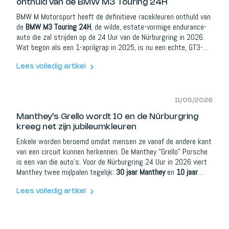
onthuld van de BMW M3 Touring 24H
BMW M Motorsport heeft de definitieve racekleuren onthuld van
de
BMW M3 Touring 24H
, de wilde, estate-vormige endurance-
auto die zal strijden op de 24 Uur van de Nürburgring in 2026.
Wat begon als een 1-aprilgrap in 2025, is nu een echte, GT3-
gebaseerde raceauto met 590 pk, 700 Nm, een sequentiële
versnellingsbak en een van de meest onverwachte silhouetten
Lees volledig artikel
op de grid.
11/05/2026
Manthey’s Grello wordt 10 en de Nürburgring
kreeg net zijn jubileumkleuren
Enkele worden beroemd omdat mensen ze vanaf de andere kant
van een circuit kunnen herkennen. De Manthey “Grello” Porsche
is een van die auto’s. Voor de Nürburgring 24 Uur in 2026 viert
Manthey twee mijlpalen tegelijk:
30 jaar Manthey
en
10 jaar
Grello-kleurstelling
. Om de gelegenheid te markeren, zal het
team racen met een eenmalig jubileumontwerp dat het geel-en-
Lees volledig artikel
groene icoon van vandaag verbindt met de eerdere “