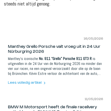
steeds niet altijd genoeg.
16/05/2026
Manthey Grello Porsche valt vroeg uit in 24 Uur
Nürburgring 2026
Manthey’s iconische
No. 911 “Grello” Porsche 911 GT3 R
is
uitgevallen in de 24 Uur van de Nürburgring 2026 na minder dan
vier uur racen, na een ongeval veroorzaakt door olie op de baan
bij Brünnchen. Kévin Estre verloor de achterkant van de auto,
raakte de vangrail en bleef zelf ongedeerd, maar de schade aan
de achterkant en motorzone was te groot om verder te rijden.
Lees volledig artikel
11/05/2026
BMW M Motorsport heeft de finale racelivery