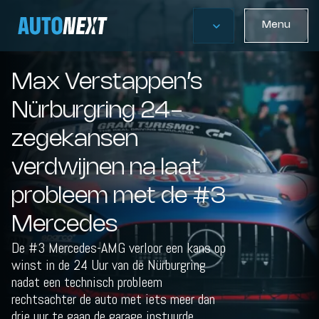
Menu
Max Verstappen’s
Nürburgring 24-
zegekansen
verdwijnen na laat
probleem met de #3
Mercedes
De #3 Mercedes-AMG verloor een kans op
winst in de 24 Uur van de Nürburgring
nadat een technisch probleem
rechtsachter de auto met iets meer dan
drie uur te gaan de garage instuurde.