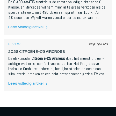
De C 400 4MATIC electric
is de eerste volledig elektrische C-
Klasse, en Mercedes wil hem maar al te graag verkopen als de
sportiefste ooit, met 490 pk en een sprint naar 100 km/u in
4,0 seconden. Wijzelf waren vooral onder de indruk van het
dagelijkse verhaal: een stille, luchtgeveerde rit, een echt
bruikbare AI-assistent en tot 762 km WLTP-bereik. Het
Lees volledig artikel
7,6
/
10
ontwerp van de achterkant en een goedkoop aanvoelend zwart
paneel zijn onze belangrijkste minpunten, en met €67.000 is hij
niet goedkoop, maar dit is een bijzonder overtuigend debuut.
REVIEW
26/07/2026
2026 CITROËN Ë-C5 AIRCROSS
De elektrische
Citroën ë-C5 Aircross
doet het meest Citroën-
achtige wat er is: comfort voorop zetten. Het Progressive
Hydraulic Cushions-onderstel, heerlijke stoelen en een clean,
slim interieur maken er een echt ontspannende gezins-EV van,
en in de Long Range die wij reden staaft hij dat met een
realistische 680 km actieradius en een enorme koffer. Snel is
Lees volledig artikel
hij niet, de kunststoffen en wat Stellantis-schakelaars stellen
teleur, en het snelladen is maar matig, maar als comfortabele,
ruime en scherp geprijsde SUV maakt hij een sterke zaak.