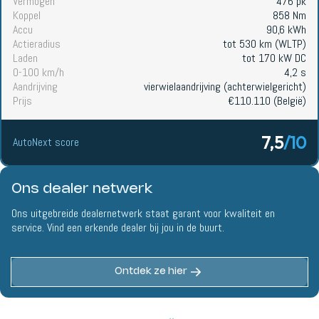
Vermogen
476 pk
Koppel
858 Nm
Accu
90,6 kWh
Actieradius
tot 530 km (WLTP)
Laden
tot 170 kW DC
0-100 km/h
4,2 s
Aandrijving
vierwielaandrijving (achterwielgericht)
Prijs
€110.110 (België)
7,5
/10
AutoNext score
Ons dealer netwerk
Ons uitgebreide dealernetwerk staat garant voor kwaliteit en
service. Vind een erkende dealer bij jou in de buurt.
Ontdek ze hier