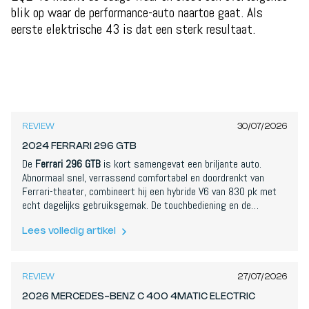
blik op waar de performance-auto naartoe gaat. Als
eerste elektrische 43 is dat een sterk resultaat.
9,0
/
10
REVIEW
30/07/2026
2024 FERRARI 296 GTB
De
Ferrari 296 GTB
is kort samengevat een briljante auto.
Abnormaal snel, verrassend comfortabel en doordrenkt van
Ferrari-theater, combineert hij een hybride V6 van 830 pk met
echt dagelijks gebruiksgemak. De touchbediening en de
bedenkelijke CarPlay-integratie storen, maar de manier waarop
de verbrandingsmotor en de elektromotor samenwerken is
Lees volledig artikel
8,4
/
10
spectaculair. Dit is Ferrari op zijn best.
REVIEW
27/07/2026
2026 MERCEDES-BENZ C 400 4MATIC ELECTRIC