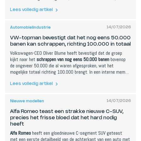
muziek en duizenden klassieke auto's en motoren. Blikvangers
zijn Europa's grootste Mustang Museum, meer dan 100
Lees volledig artikel
voertuigen van voor 1940 en de nieuwe Autosport Hesbaye
Junior Trophy. AutoNext-mediapartner Gocar.be is ter plaatse
14/07/2026
Automobielindustrie
om erover te berichten.
VW-topman bevestigt dat het nog eens 50.000
banen kan schrappen, richting 100.000 in totaal
Volkswagen-CEO Oliver Blume heeft bevestigd dat de groep
kijkt naar het
schrappen van nog eens 50.000 banen
bovenop
de ongeveer 50.000 die al waren afgesproken, wat het
mogelijke totaal richting 100.000 brengt. In een interne memo
zei hij dat nog eens 50.000 functies theoretisch kunnen
sneuvelen terwijl VW de noodzaak en haalbaarheid per regio en
Lees volledig artikel
merk evalueert. Hij wees op een kostennadeel van 20%,
tarieven en Chinese concurrentie, en opperde defensieproductie
14/07/2026
Nieuwe modellen
of het assembleren van Chinees ontworpen VW's als
alternatieven voor sluitingen. De vakbonden verwierpen de
Alfa Romeo teast een strakke nieuwe C-SUV,
ingrepen.
precies het frisse bloed dat het hard nodig
heeft
Alfa Romeo
heeft een gloednieuwe C-segment SUV geteast
met een eerste detailbeeld van de achterkant van een auto met