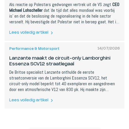
Als reactie op Polestars gedwongen vertrek uit de VS zegt
CEO
Michael Lohscheller
dat 'de tijd dat alles mondiaal was voorbij
is' en dat de beslissing de regionalisering in de hele sector
versnelt. Hij bevestigde dat Polestar niet in beroep gaat. Het is
een openhartige erkenning dat autobouwers steeds meer
moeten bouwen en verkopen langs regionale en politieke lijnen
Lees volledig artikel
in plaats van de wereld als één open markt te behandelen.
14/07/2026
Performance & Motorsport
Lanzante maakt de circuit-only Lamborghini
Essenza SCV12 straatlegaal
De Britse specialist Lanzante onthulde de eerste
straatconversie van de Lamborghini Essenza SCV12, het
circuit-only model beperkt tot 40 exemplaren en aangedreven
door een atmosferische V12 van 830 pk. Hij maakte zijn
dynamische debuut op de heuvel van het Goodwood Festival of
Speed. Lanzante past de verlichting, koeling en ophanging aan
Lees volledig artikel
om aan de typegoedkeuring te voldoen, met behoud van de
extreme aerodynamica en racelook. De volledige prestatiecijfers
zijn nog niet aangekondigd.