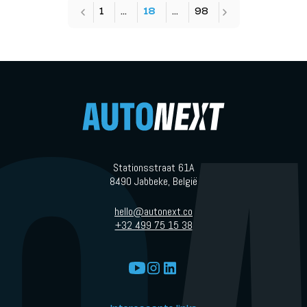
1
…
18
…
98
Stationsstraat 61A
8490 Jabbeke, België
hello@autonext.co
+32 499 75 15 38