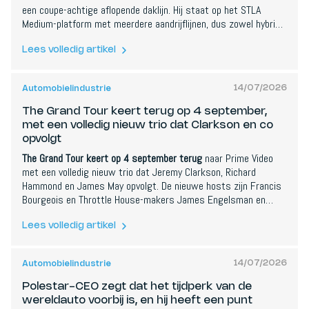
een coupe-achtige aflopende daklijn. Hij staat op het STLA
Medium-platform met meerdere aandrijflijnen, dus zowel hybride
als volledig elektrische versies, is ontworpen in Turijn en wordt
gebouwd in de Stellantis-fabriek van Melfi in Italie. De
Lees volledig artikel
wereldpremiere staat gepland voor het vierde kwartaal van
2027 als sleutelmodel in Alfa's Fastlane 2030-plan.
14/07/2026
Automobielindustrie
The Grand Tour keert terug op 4 september,
met een volledig nieuw trio dat Clarkson en co
opvolgt
The Grand Tour keert op 4 september terug
naar Prime Video
met een volledig nieuw trio dat Jeremy Clarkson, Richard
Hammond en James May opvolgt. De nieuwe hosts zijn Francis
Bourgeois en Throttle House-makers James Engelsman en
Thomas Holland. Het zesdelige seizoen is te zien in meer dan
240 landen en bevat wereldwijde uitdagingen, van het
Lees volledig artikel
doorkruisen van de Angolese woestijn in circuitauto's tot het
verkennen van de autocultuur in Maleisië.
14/07/2026
Automobielindustrie
Polestar-CEO zegt dat het tijdperk van de
wereldauto voorbij is, en hij heeft een punt