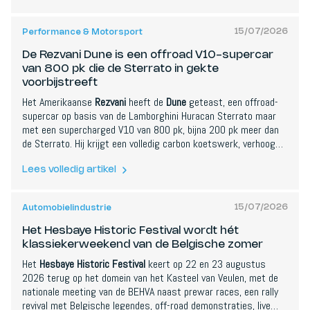
verplichtingen zijn de grootste hindernis.
15/07/2026
Performance & Motorsport
De Rezvani Dune is een offroad V10-supercar
van 800 pk die de Sterrato in gekte
voorbijstreeft
Het Amerikaanse
Rezvani
heeft de
Dune
geteast, een offroad-
supercar op basis van de Lamborghini Huracan Sterrato maar
met een supercharged V10 van 800 pk, bijna 200 pk meer dan
de Sterrato. Hij krijgt een volledig carbon koetswerk, verhoogde
bodemvrijheid, extra LED-verlichting, een luchtinlaat op het dak
en dakrails. Er worden er wereldwijd slechts 7 gebouwd, met
Lees volledig artikel
reservaties vanaf ongeveer 1.300 euro en een veel hogere
uiteindelijke prijs. De officiele onthulling staat gepland voor eind
15/07/2026
Automobielindustrie
juli 2026.
Het Hesbaye Historic Festival wordt hét
klassiekerweekend van de Belgische zomer
Het
Hesbaye Historic Festival
keert op 22 en 23 augustus
2026 terug op het domein van het Kasteel van Veulen, met de
nationale meeting van de BEHVA naast prewar races, een rally
revival met Belgische legendes, off-road demonstraties, live