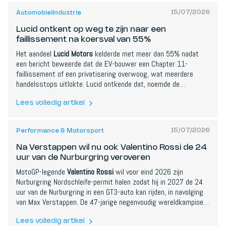
15/07/2026
Automobielindustrie
Lucid ontkent op weg te zijn naar een
faillissement na koersval van 55%
Het aandeel
Lucid Motors
kelderde met meer dan 55% nadat
een bericht beweerde dat de EV-bouwer een Chapter 11-
faillissement of een privatisering overwoog, wat meerdere
handelsstops uitlokte. Lucid ontkende dat, noemde de
geruchten volledig onwaar en zei genoeg liquiditeit te hebben
tot ver in volgend jaar, zonder speciaal bestuurscomite. Het
Lees volledig artikel
meldde ongeveer 714 miljoen dollar cash en zo'n 3,2 miljard
totale liquiditeit eind Q1 2026, gesteund door het Saoedische
15/07/2026
Performance & Motorsport
PIF. Het diepere probleem blijft de zwakke vraag.
Na Verstappen wil nu ook Valentino Rossi de 24
uur van de Nurburgring veroveren
MotoGP-legende
Valentino Rossi
wil voor eind 2026 zijn
Nurburgring Nordschleife-permit halen zodat hij in 2027 de 24
uur van de Nurburgring in een GT3-auto kan rijden, in navolging
van Max Verstappen. De 47-jarige negenvoudig wereldkampioen
rijdt al GT3 voor BMW M Team WRT en zou de permit halen via
NLS-endurancewedstrijden. Kalenderconflicten met zijn andere
Lees volledig artikel