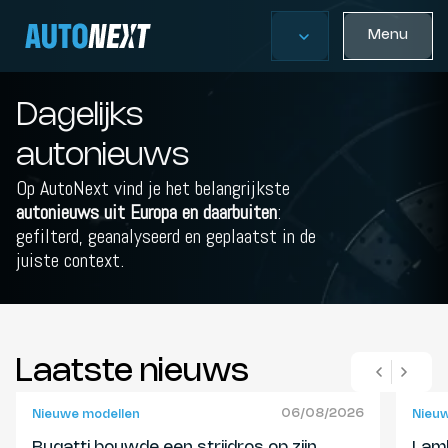
Menu
Dagelijks
autonieuws
Op AutoNext vind je het belangrijkste
autonieuws uit Europa en daarbuiten
:
gefilterd, geanalyseerd en geplaatst in de
juiste context.
Laatste nieuws
06/08/2026
Nieuwe modellen
Nieu
Bugatti bouwde een strijdros op zijn
Lamb