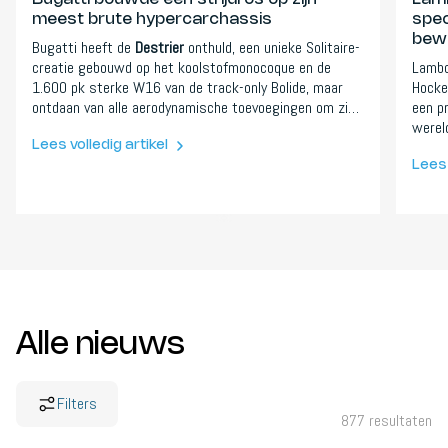
meest brute hypercarchassis
spec
bewe
Bugatti heeft de
Destrier
onthuld, een unieke Solitaire-
creatie gebouwd op het koolstofmonocoque en de
Lambo
1.600 pk sterke W16 van de track-only Bolide, maar
Hocken
ontdaan van alle aerodynamische toevoegingen om zich
een p
puur op de vormgeving te richten. De wagen debuteert
werel
op 16 augustus 2026 op Pebble Beach.
Monte
Lees volledig artikel
nog ni
Lees 
Alle nieuws
Filters
877
resultaten