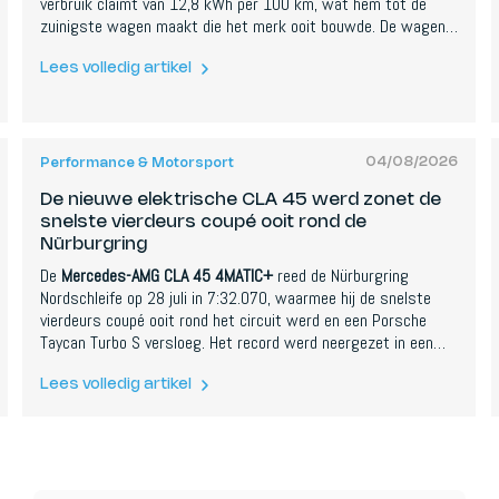
verbruik claimt van 12,8 kWh per 100 km, wat hem tot de
zuinigste wagen maakt die het merk ooit bouwde. De wagen
debuteert dit najaar volledig.
Lees volledig artikel
04/08/2026
Performance & Motorsport
De nieuwe elektrische CLA 45 werd zonet de
snelste vierdeurs coupé ooit rond de
Nürburgring
De
Mercedes-AMG CLA 45 4MATIC+
reed de Nürburgring
Nordschleife op 28 juli in 7:32.070, waarmee hij de snelste
vierdeurs coupé ooit rond het circuit werd en een Porsche
Taycan Turbo S versloeg. Het record werd neergezet in een
volledig standaard, volledig elektrische wagen met drie
motoren en 680 pk.
Lees volledig artikel