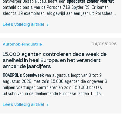
ontwerper Josep Rubau, heeft een
speedster zonder voorruit
onthuld op basis van de Porsche 718 Spyder RS. Er komen
slechts 19 exemplaren, elk gewijd aan een jaar uit Porsches
recordaantal van 19 algemene Le Mans-overwinningen.
Lees volledig artikel
04/08/2026
Automobielindustrie
15.000 agenten controleren deze week de
snelheid in heel Europa, en het verandert
amper de jaarcijfers
ROADPOL's Speedweek
van augustus loopt van 3 tot 9
augustus 2026, met zo'n 15.000 agenten die ongeveer 3
miljoen voertuigen controleren en zo'n 150.000 boetes
uitschrijven in de deelnemende Europese landen. Duits
onderzoek naar eerdere edities toonde aan dat de
vermindering van ongevallen niet langer duurt dan de
Lees volledig artikel
controleweek zelf.