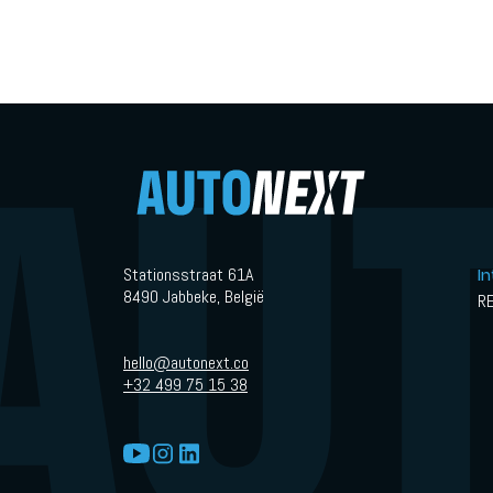
Stationsstraat 61A
I
8490 Jabbeke, België
R
hello@autonext.co
+32 499 75 15 38