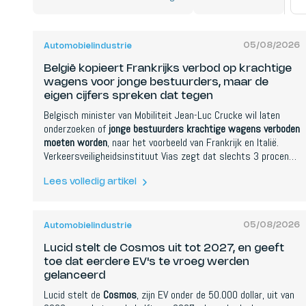
05/08/2026
Automobielindustrie
België kopieert Frankrijks verbod op krachtige
wagens voor jonge bestuurders, maar de
eigen cijfers spreken dat tegen
Belgisch minister van Mobiliteit Jean-Luc Crucke wil laten
onderzoeken of
jonge bestuurders krachtige wagens verboden
moeten worden
, naar het voorbeeld van Frankrijk en Italië.
Verkeersveiligheidsinstituut Vias zegt dat slechts 3 procent
van de zware ongevallen met bestuurders van 18 tot 24 jaar
een wagen boven 200 pk betreft, tegenover 6 procent bij de
Lees volledig artikel
volledige bevolking.
05/08/2026
Automobielindustrie
Lucid stelt de Cosmos uit tot 2027, en geeft
toe dat eerdere EV's te vroeg werden
gelanceerd
Lucid stelt de
Cosmos
, zijn EV onder de 50.000 dollar, uit van