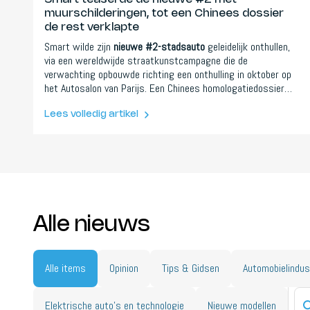
muurschilderingen, tot een Chinees dossier
de rest verklapte
Smart wilde zijn
nieuwe #2-stadsauto
geleidelijk onthullen,
via een wereldwijde straatkunstcampagne die de
verwachting opbouwde richting een onthulling in oktober op
het Autosalon van Parijs. Een Chinees homologatiedossier
sloeg twee maanden te vroeg meteen door naar het
specificatieblad.
Lees volledig artikel
Alle nieuws
Alle items
Opinion
Tips & Gidsen
Automobielindus
Elektrische auto's en technologie
Nieuwe modellen