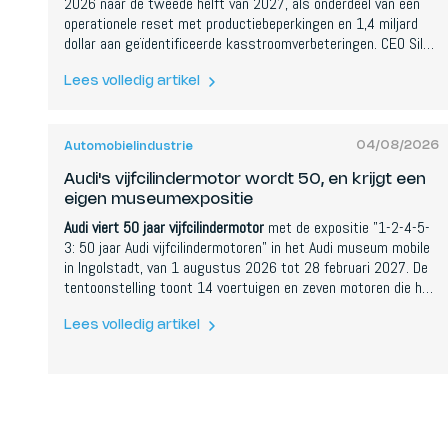
2026 naar de tweede helft van 2027, als onderdeel van een
operationele reset met productiebeperkingen en 1,4 miljard
dollar aan geïdentificeerde kasstroomverbeteringen. CEO Silvio
Napoli zegt dat de Air en Gravity allebei een beetje overhaast
werden gelanceerd, en dat hij die fout niet wil herhalen.
Lees volledig artikel
04/08/2026
Automobielindustrie
Audi's vijfcilindermotor wordt 50, en krijgt een
eigen museumexpositie
Audi viert 50 jaar vijfcilindermotor
met de expositie "1-2-4-5-
3: 50 jaar Audi vijfcilindermotoren" in het Audi museum mobile
in Ingolstadt, van 1 augustus 2026 tot 28 februari 2027. De
tentoonstelling toont 14 voertuigen en zeven motoren die het
verhaal vertellen van de Audi 100 uit 1976 tot de moderne TT
RS.
Lees volledig artikel