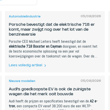
05/08/2026
Automobielindustrie
Porsche bevestigt dat de elektrische 718 er
komt, maar zwijgt nog over het lot van de
benzineversie
Porsche-CEO Michael Leiters heeft bevestigd dat de
elektrische 718 Boxster en Cayman
doorgaan, en noemt het
de beste economische oplossing na een jaar vol
koerswijzigingen over de toekomst van de wagen. Over de
vraag of er ook nog een verbrandingsmotorversie overleeft, zei
hij niets.
Lees volledig artikel
05/08/2026
Nieuwe modellen
Audi's goedkoopste EV is ook de zuinigste
wagen die het merk ooit bouwde
Audi heeft de prijzen en specificaties bevestigd van de
A2 e-
tron
, een compacte EV vanaf 38.200 euro die een WLTP-