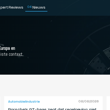
0
4
xpert Reviews
Nieuws
Europa en
uiste context.
08/08/2026
Automobielindustrie
Porsche's GT-baas zegt dat regelgeving, niet