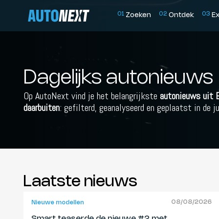
0
1
0
2
0
3
Zoeken
Ontdek
E
Dagelijks autonieuws
Op AutoNext vind je het belangrijkste
autonieuws uit 
daarbuiten
: gefilterd, geanalyseerd en geplaatst in de j
Laatste nieuws
08/08/2026
Nieuwe modellen
Smart teaserde de nieuwe #2 met