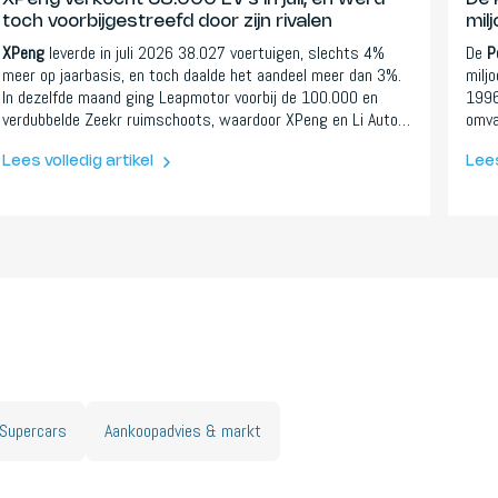
toch voorbijgestreefd door zijn rivalen
mil
XPeng
leverde in juli 2026 38.027 voertuigen, slechts 4%
De
P
meer op jaarbasis, en toch daalde het aandeel meer dan 3%.
milj
In dezelfde maand ging Leapmotor voorbij de 100.000 en
1996
verdubbelde Zeekr ruimschoots, waardoor XPeng en Li Auto
omva
de twee voormalige Chinese EV-lievelingen zijn wier groei is
Acti
gestokt. Het echte verhaal is niet China tegen het Westen,
komt
Lees volledig artikel
Lees
maar een meedogenloze schifting tussen Chinese merken die
hoek
nog maar net begint.
waar
Supercars
Aankoopadvies & markt