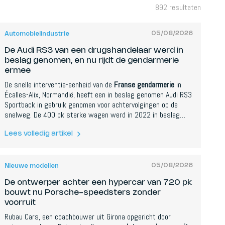
892
resultaten
05/08/2026
Automobielindustrie
De Audi RS3 van een drugshandelaar werd in
beslag genomen, en nu rijdt de gendarmerie
ermee
De snelle interventie-eenheid van de
Franse gendarmerie
in
Écalles-Alix, Normandië, heeft een in beslag genomen Audi RS3
Sportback in gebruik genomen voor achtervolgingen op de
snelweg. De 400 pk sterke wagen werd in 2022 in beslag
genomen bij een drugshandelaar en voor ongeveer 1.500 euro
omgebouwd voor politiegebruik.
Lees volledig artikel
05/08/2026
Nieuwe modellen
De ontwerper achter een hypercar van 720 pk
bouwt nu Porsche-speedsters zonder
voorruit
Rubau Cars, een coachbouwer uit Girona opgericht door