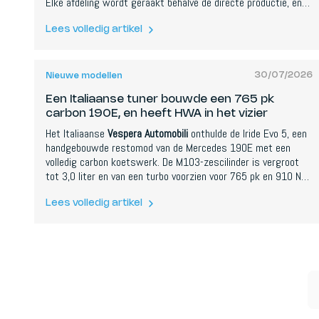
Elke afdeling wordt geraakt behalve de directe productie, en
BMW wil het doel halen via natuurlijk verloop en vrijwillig
vertrek in plaats van gedwongen ontslagen. Het is de jongste
Lees volledig artikel
Duitse autobouwer die diep snijdt door Chinese concurrentie
en Amerikaanse heffingen.
30/07/2026
Nieuwe modellen
Een Italiaanse tuner bouwde een 765 pk
carbon 190E, en heeft HWA in het vizier
Het Italiaanse
Vespera Automobili
onthulde de Iride Evo 5, een
handgebouwde restomod van de Mercedes 190E met een
volledig carbon koetswerk. De M103-zescilinder is vergroot
tot 3,0 liter en van een turbo voorzien voor 765 pk en 910 Nm,
met aandrijving op de achterwielen via een manuele zesbak
voor 0 naar 100 km/u in 3,4 seconden. Hij mikt recht op de
Lees volledig artikel
HWA EVO, die hij verslaat op vermogen, gewicht en snelheid.