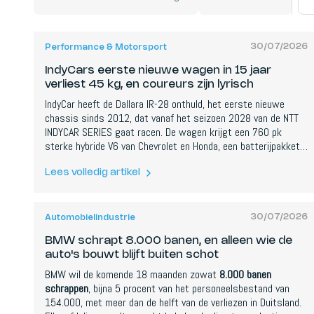
30/07/2026
Performance & Motorsport
IndyCars eerste nieuwe wagen in 15 jaar
verliest 45 kg, en coureurs zijn lyrisch
IndyCar heeft de Dallara IR-28 onthuld, het eerste nieuwe
chassis sinds 2012, dat vanaf het seizoen 2028 van de NTT
INDYCAR SERIES gaat racen. De wagen krijgt een 760 pk
sterke hybride V6 van Chevrolet en Honda, een batterijpakket
met veel meer energieopslag, en is in totaal ongeveer 45 kg
lichter. De gepolijste onthulling, ingesproken door Matt Damon,
Lees volledig artikel
leverde lovende coureurscitaten op en wat scherpe scepsis
van motorsportmedia.
30/07/2026
Automobielindustrie
BMW schrapt 8.000 banen, en alleen wie de
auto's bouwt blijft buiten schot
BMW wil de komende 18 maanden zowat
8.000 banen
schrappen
, bijna 5 procent van het personeelsbestand van
154.000, met meer dan de helft van de verliezen in Duitsland.