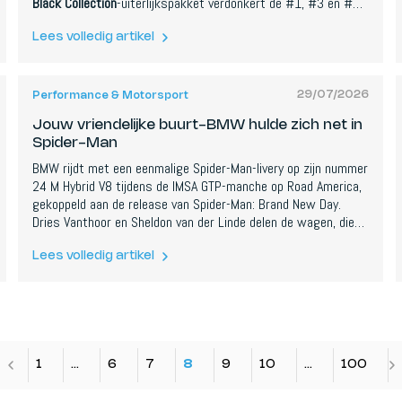
Black Collection
-uiterlijkspakket verdonkert de #1, #3 en #5
Pro+ voor 600 euro, met zwarte exterieurdetails, velgen en
nieuwe interieurs. Beide komen vanaf 30 juli, en smart maakte
Lees volledig artikel
het vermogen van de AWD-versie niet bekend.
29/07/2026
Performance & Motorsport
Jouw vriendelijke buurt-BMW hulde zich net in
Spider-Man
BMW rijdt met een eenmalige Spider-Man-livery op zijn nummer
24 M Hybrid V8 tijdens de IMSA GTP-manche op Road America,
gekoppeld aan de release van Spider-Man: Brand New Day.
Dries Vanthoor en Sheldon van der Linde delen de wagen, die
nog steeds een echte titelkandidaat is en zesde staat in het
klassement met nog drie manches te gaan.
Lees volledig artikel
1
…
6
7
8
9
10
…
100