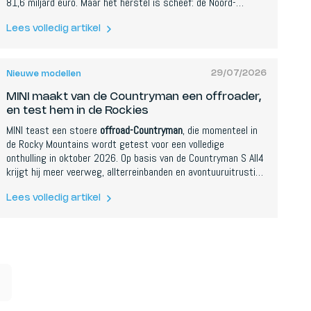
81,6 miljard euro. Maar het herstel is scheef: de Noord-
Amerikaanse omzet steeg 21 procent en werd winstgevend,
terwijl Europa amper 1 procent groeide en nog altijd
Lees volledig artikel
operationeel verlies boekte. Een Amerikaanse tarievenrekening
van meer dan een miljard euro hangt boven het volledige jaar.
29/07/2026
Nieuwe modellen
MINI maakt van de Countryman een offroader,
en test hem in de Rockies
MINI teast een stoere
offroad-Countryman
, die momenteel in
de Rocky Mountains wordt getest voor een volledige
onthulling in oktober 2026. Op basis van de Countryman S All4
krijgt hij meer veerweg, allterreinbanden en avontuuruitrusting
zoals een dakkoffer en trekhaak. Spionagebeelden wijzen erop
dat hij een benzinemotor behoudt en niet elektrisch gaat.
Lees volledig artikel
Vermogen en prijs zijn nog niet bevestigd.