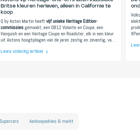
Britse kleuren herleven, alleen in Californie te
ond
koop
Volk
Q by Aston Martin heeft
vijf unieke Heritage Edition-
elek
commissies
gemaakt, een DB12 Volante en Coupe, een
prod
Vanquish en een Vantage Coupe en Roadster, elk in een kleur
XPen
uit Astons hoogtijdagen van de jaren zestig en zeventig, van
soft
Pale Primrose tot Tudor Green. De adder: alle vijf zijn
onbe
Lees
exclusief voor een enkele dealer in Newport Beach, Californie,
merk
Lees volledig artikel
duizenden kilometers van de Britse geschiedenis die ze
tech
vieren. Dus waar, vragen wij, blijft de Europese versie?
Supercars
Aankoopadvies & markt