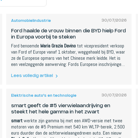
30/07/2026
Automobielindustrie
Ford haalde de vrouw binnen die BYD hielp Ford
in Europa voorbij te steken
Ford benoemde
Maria Grazia Davino
tot vicepresident verkoop
van Ford of Europe vanaf 1 oktober, weggehaald bij BYD, waar
ze de Europese opmars van het Chinese merk leidde. Het is
een veelzeggende aanwerving: Fords Europese inschrijvingen
daalden 15,2 procent in de eerste helft terwijl het
marktaandeel van BYD meer dan verdubbelde. Ford boekte ook
Lees volledig artikel
een kwartaalnettoverlies van 1,3 miljard dollar, wat de druk
achter de zet onderstreept.
30/07/2026
Elektrische auto's en technologie
smart geeft de #5 vierwielaandrijving en
steekt het hele gamma in het zwart
smart
werkte zijn gamma bij met een AWD-versie met twee
motoren van de #5 Premium met 540 km WLTP-bereik, 2.500
euro duurder dan de achterwielaangedreven auto. Een nieuw