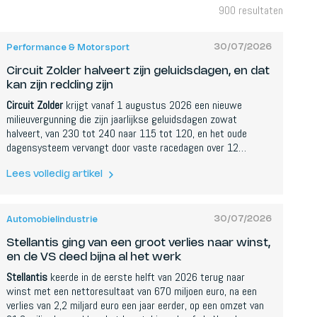
900
resultaten
30/07/2026
Performance & Motorsport
Circuit Zolder halveert zijn geluidsdagen, en dat
kan zijn redding zijn
Circuit Zolder
krijgt vanaf 1 augustus 2026 een nieuwe
milieuvergunning die zijn jaarlijkse geluidsdagen zowat
halveert, van 230 tot 240 naar 115 tot 120, en het oude
dagensysteem vervangt door vaste racedagen over 12
weekends. Directeur Harry Steegmans zegt dat het
Limburgse circuit leefbaar blijft door te diversifieren naar
Lees volledig artikel
elektrisch, niet-motorsport en corporate gebruik. De ruil is
minder lawaai voor een duidelijker schema en rust met de
buren.
30/07/2026
Automobielindustrie
Stellantis ging van een groot verlies naar winst,
en de VS deed bijna al het werk
Stellantis
keerde in de eerste helft van 2026 terug naar
winst met een nettoresultaat van 670 miljoen euro, na een
verlies van 2,2 miljard euro een jaar eerder, op een omzet van