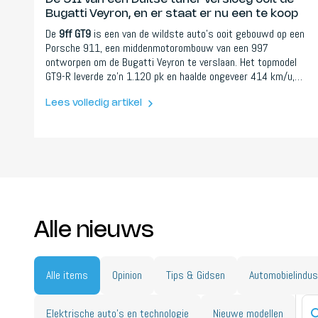
Bugatti Veyron, en er staat er nu een te koop
De
9ff GT9
is een van de wildste auto's ooit gebouwd op een
Porsche 911, een middenmotorombouw van een 997
ontworpen om de Bugatti Veyron te verslaan. Het topmodel
GT9-R leverde zo'n 1.120 pk en haalde ongeveer 414 km/u,
net voorbij de Veyron, met slechts zo'n 20 gebouwd. Nu gaat
een zeldzame GT9 Clubsport in Gulf-kleuren, met 750 pk en
Lees volledig artikel
een topsnelheid van 364 km/u, onder de hamer bij Collecting
Cars.
Alle nieuws
Alle items
Opinion
Tips & Gidsen
Automobielindus
Elektrische auto's en technologie
Nieuwe modellen