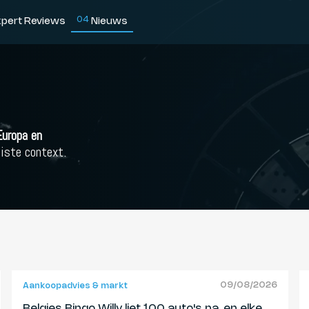
0
4
xpert Reviews
Nieuws
Europa en
uiste context.
09/08/2026
Aankoopadvies & markt
Belgies Bingo Willy liet 100 auto's na, en elke