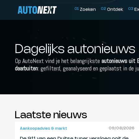
0
1
0
2
0
3
Zoeken
Ontdek
E
Dagelijks autonieuws
Op AutoNext vind je het belangrijkste
autonieuws uit 
daarbuiten
: gefilterd, geanalyseerd en geplaatst in de j
Laatste nieuws
09/08/2026
Aankoopadvies & markt
De 911 van een Duitse tuner versloeg ooit de