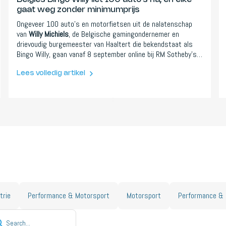
gaat weg zonder minimumprijs
Ongeveer 100 auto's en motorfietsen uit de nalatenschap
van
Willy Michiels
, de Belgische gamingondernemer en
drievoudig burgemeester van Haaltert die bekendstaat als
Bingo Willy, gaan vanaf 8 september online bij RM Sotheby's,
elk kavel zonder minimumprijs. De Mercedes-rijke collectie,
van een 600 Pullman uit 1970 tot een Rolls-Royce Phantom I
Lees volledig artikel
uit 1929, is een zelfportret van een boerenzoon die kocht
wat hij liefhad. Zonder minima liggen er echte koopjes.
trie
Performance & Motorsport
Motorsport
Performance & 